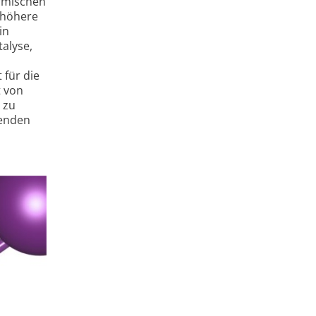
ermischen
 höhere
in
alyse,
 für die
t von
 zu
renden