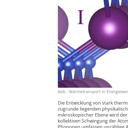
Abb.: Wärme­transport in Energie­wer
Die Entwicklung von stark thermis
zugrunde liegenden physikalisch
mikroskopischer Ebene wird der
kollektiven Schwingung der Atome 
Phononen umfassen unzählige At