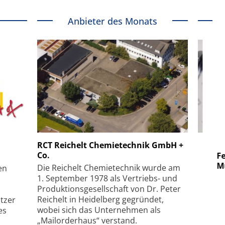
Anbieter des Monats
 GmbH
SmarAct GmbH
RCT Reichelt Chemietechnik GmbH +
Co.
uper-
Elektronenmikroskopie auf
Fem
hanismus
kleinstem Raum
Mu
Die Reichelt Chemietechnik wurde am
en
1. September 1978 als Vertriebs- und
Produktionsgesellschaft von Dr. Peter
Reichelt in Heidelberg gegründet,
tzer
wobei sich das Unternehmen als
es
„Mailorderhaus“ verstand.