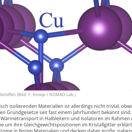
k­stoffen (Bild: F. Knoop / NOMAD Lab.)
ch isolierenden Materialien ist allerdings nicht trivial, obw
en Grundgesetze seit fast einem Jahrhundert bekannt sind.
 Wärmetransport in Halbleitern und Isolatoren im Rahmen 
um ihre Gleich­gewichts­positionen im Kristall­gitter erklärt
ome in festen Materialien und decken daher große, nahez