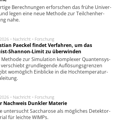
rtige Be­rech­nung­en er­for­schen das frü­he Uni­ver­
nd legen eine neue Me­tho­de zur Teil­chen­her­
lung nahe.
.2026 •
Nachricht
•
Forschung
stian Paeckel findet Verfahren, um das
ist-Shannon-Limit zu überwinden
Methode zur Simu­la­tion kom­ple­xer Quan­ten­sys­
 ver­schiebt grund­le­gen­de Auf­lösungs­gren­zen
ibt wo­mög­lich Ein­blicke in die Hoch­tempe­ra­tur­
lei­tung.
.2026 •
Nachricht
•
Forschung
r Nachweis Dunkler Materie
e unter­sucht Saccha­ro­se als mög­li­ches De­tek­tor­
­rial für leich­te WIMPs.