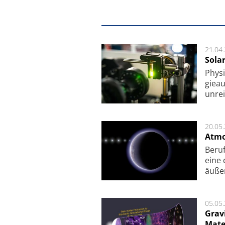
21.04
Sola
Physi
gie­a
unrei
20.05
Atmo
Beruf
eine 
äu­ße
05.05
Grav
Mate