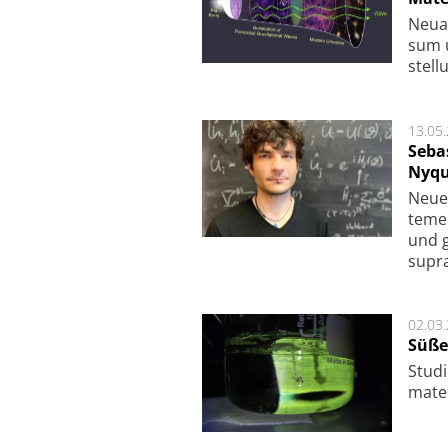
Neu­a
sum u
stel­
13.05
Seba
Nyqu
Neue 
te­me
und g
supra­
02.03
Süße
Studi
ma­te