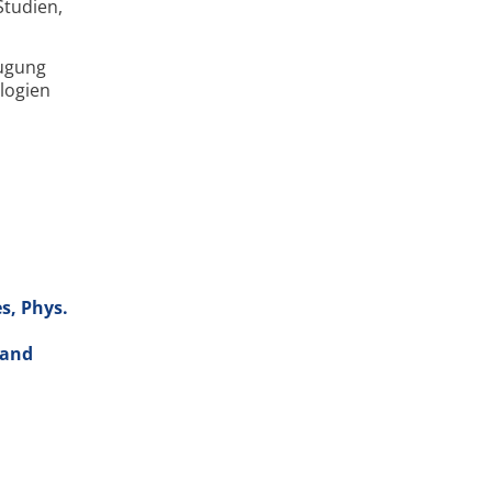
Studien,
eugung
logien
s, Phys.
 and