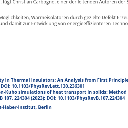
“, fügt Christian Carbogno, einer der leitenden Autoren der 
Möglichkeiten, Wärmeisolatoren durch gezielte Defekt Erz
und damit zur Entwicklung von energie­effizienteren Techno
 in Thermal Insulators: An Analysis from First Principle
); DOI: 10.1103/PhysRevLett.130.236301
en-Kubo simulations of heat transport in solids: Method
 B
107
, 224304 (2023); DOI: 10.1103/PhysRevB.107.224304
-Haber-Institut, Berlin