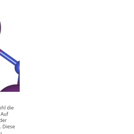
ohl die
 Auf
der
. Diese
u