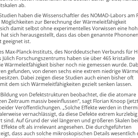
tskalen ab.
en Studien haben die Wissenschaftler des NOMAD-Labors am F
n Möglichkeiten zur Berechnung der Wärmeleit­fähigkeit
 sich damit selbst ohne experimentelles Vorwissen eine ho
ei hat sich herausgestellt, dass das oben genannte Phonone
 geeignet ist.
es Max-Planck-Instituts, des Norddeutschen Verbunds für 
 Jülich Forschungs­zentrums haben sie über 465 kristalline
die Wärmeleit­fähigkeit bisher noch nie gemessen wurde. Dab
en gefunden, von denen sechs eine extrem niedrige Wärmel
 besitzen. Dabei zeigen diese Studien auch einen bisher oft
t dem sich Wärme­leit­fähigkeiten gezielt senken lassen.
Bildung von Defektstrukturen beobachtet, die die atomare
en Zeitraum massiv beeinflussen“, sagt Florian Knoop (jetz
 beider Veröffentlichungen. „Solche Effekte werden in ther
malerweise vernachlässigt, da diese Defekte extrem kurzlebig
rt sind. Auf Grund der viel längeren und größeren Skalen b
ffekte oft als irrelevant angesehen. Die durchgeführten
gt, dass auch solche mikroskopischen Details wesentlich 