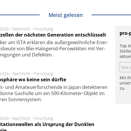
Meist gelesen
.2026 •
Nachricht
•
Forschung
pro-
rzellen der nächsten Generation entschlüsselt
ker am ISTA er­klä­ren die außer­ge­wöhn­li­che Ener­
Top M
us­beu­te von Blei-Halo­ge­nid-Perows­ki­ten mit Ver­
Stell
­ni­gung­en und De­fek­ten.
aktue
.2026 •
Nachricht
•
Forschung
Mit I
sphäre wo keine sein dürfte
unse
s- und Ama­teuer­for­schen­de in Japan de­tek­tie­ren
zu.
dün­ne Gas­hül­le um ein 500-Kilo­meter-Objekt im
­ren Son­nen­sys­tem.
.2026 •
Nachricht
•
Forschung
itationswellen als Ursprung der Dunklen
rie