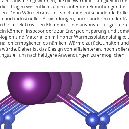
n Mechanismen gewonnen, die die Wärmeleit­fähigkeit in th
udien tragen wesentlich zu den laufenden Bemühungen bei,
elen. Denn Wärme­transport spielt eine entscheidende Rolle 
n und industriellen Anwendungen, unter anderen in der Kat
i thermo­elektrischen Elementen, die ansonsten ungenutzte
ln können. Insbesondere zur Energie­einsparung und somit
ogien sind Materialien mit hoher Wärme­isolations­fähigkei
rialien ermöglichen es nämlich, Wärme zurückzuhalten und
 würde. Daher ist das Design von effizienteren, hoch­isolie
hungs­ziel, um nachhaltigere Anwendungen zu ermöglichen.