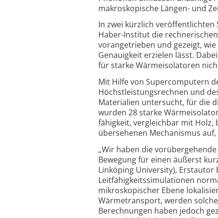
makroskopische Längen- und Zei
In zwei kürzlich veröffentlicht
Haber-Institut die rechnerische
vorangetrieben und gezeigt, wie
Genauigkeit erzielen lässt. Dab
für starke Wärmeisolatoren nicht
Mit Hilfe von Supercomputern d
Höchst­leistungs­rechnen und des
Materialien untersucht, für die 
wurden 28 starke Wärmeisolator
fähigkeit, vergleichbar mit Holz,
übersehenen Mechanismus auf, mi
„Wir haben die vorübergehende 
Bewegung für einen äußerst kurz
Linköping University), Erstautor
Leit­fähigkeits­simulationen nor
mikroskopischer Ebene lokalisie
Wärmetransport, werden solche E
Berechnungen haben jedoch gezei