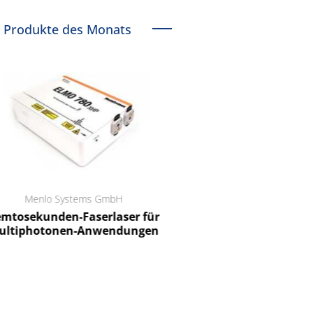
Produkte des Monats
Menlo Systems GmbH
RCT Reichelt Chemietechnik
tosekunden-Faserlaser für
Ein Unternehmen für I
ltiphotonen-Anwendungen