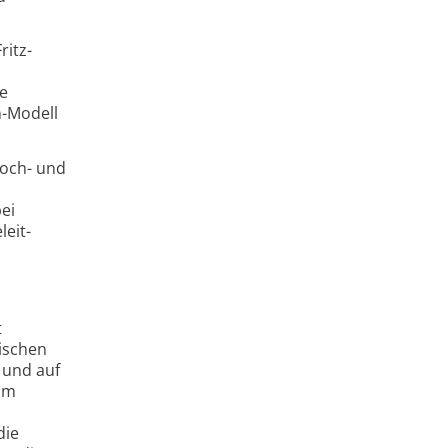
ritz-
he
n-Modell
Hoch- und
ei
eit­
t
mischen
 und auf
eim
die