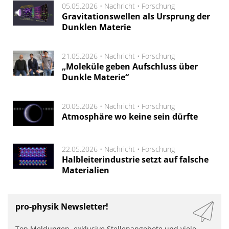
05.05.2026 •
Nachricht
•
Forschung
Gravitationswellen als Ursprung der
Dunklen Materie
21.05.2026 •
Nachricht
•
Forschung
„Moleküle geben Aufschluss über
Dunkle Materie“
20.05.2026 •
Nachricht
•
Forschung
Atmosphäre wo keine sein dürfte
22.05.2026 •
Nachricht
•
Forschung
Halbleiterindustrie setzt auf falsche
Materialien
pro-physik Newsletter!
Top Meldungen, exklusive Stellenangebote und viele