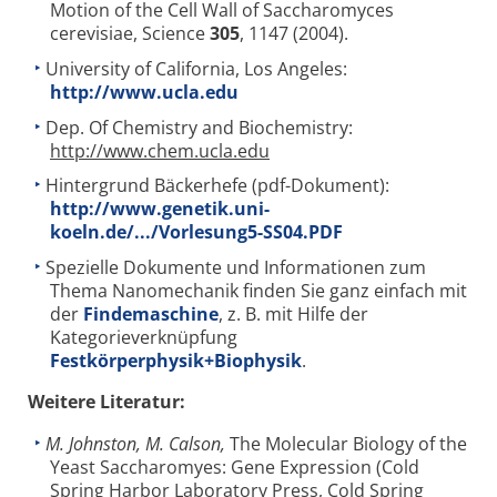
Motion of the Cell Wall of Saccharomyces
cerevisiae, Science
305
, 1147 (2004).
University of California, Los Angeles:
http://www.ucla.edu
Dep. Of Chemistry and Biochemistry:
http://www.chem.ucla.edu
Hintergrund Bäckerhefe (pdf-Dokument):
http://www.genetik.uni-
koeln.de/.../Vorlesung5-SS04.PDF
Spezielle Dokumente und Informationen zum
Thema Nanomechanik finden Sie ganz einfach mit
der
Findemaschine
, z. B. mit Hilfe der
Kategorieverknüpfung
Festkörperphysik+Biophysik
.
Weitere Literatur:
M. Johnston, M. Calson,
The Molecular Biology of the
Yeast Saccharomyes: Gene Expression (Cold
Spring Harbor Laboratory Press, Cold Spring