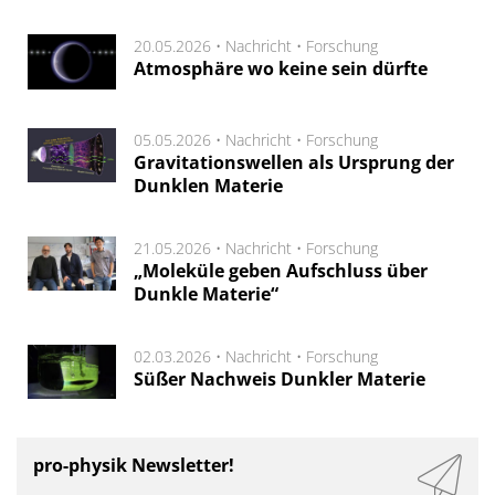
20.05.2026 •
Nachricht
•
Forschung
Atmosphäre wo keine sein dürfte
05.05.2026 •
Nachricht
•
Forschung
Gravitationswellen als Ursprung der
Dunklen Materie
21.05.2026 •
Nachricht
•
Forschung
„Moleküle geben Aufschluss über
Dunkle Materie“
02.03.2026 •
Nachricht
•
Forschung
Süßer Nachweis Dunkler Materie
pro-physik Newsletter!