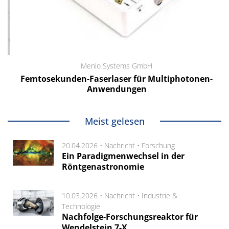
Menlo Systems GmbH
Femtosekunden-Faserlaser für Multiphotonen-
Anwendungen
Meist gelesen
20.04.2026 •
Nachricht
•
Forschung
Ein Paradigmenwechsel in der
Röntgenastronomie
10.03.2026 •
Nachricht
•
Industrie &
Technologie
Nachfolge-Forschungsreaktor für
Wendelstein 7-X