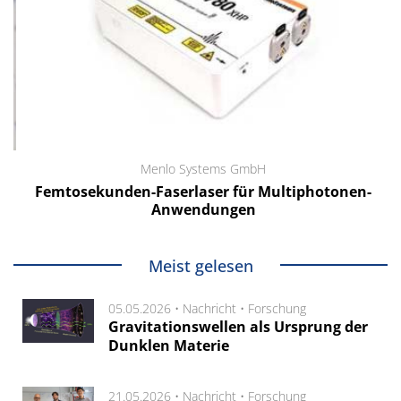
Menlo Systems GmbH
Femtosekunden-Faserlaser für Multiphotonen-
Anwendungen
Meist gelesen
05.05.2026 •
Nachricht
•
Forschung
Gravitationswellen als Ursprung der
Dunklen Materie
21.05.2026 •
Nachricht
•
Forschung