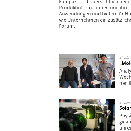
kompakt und übersichtlich neue
Produkt­informationen und ihre
Anwendungen und bieten für Nu
wie Unternehmen ein zusätzlich
Forum.
21.05
„Mol
Analy
Wech­
nen l
21.04
Sola
Physi
gie­a
unrei