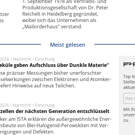
1. September 1978 als Vertriebs- und
Produktionsgesellschaft von Dr. Peter
Reichelt in Heidelberg gegründet,
tzer
wobei sich das Unternehmen als
es
„Mailorderhaus“ verstand.
Meist gelesen
.2026 •
Nachricht
•
Forschung
pro-
eküle geben Aufschluss über Dunkle Materie“
se prä­zi­ser Mes­sung­en bis­her un­er­for­schter
Top M
sel­wir­kung­en zwi­schen Elek­tro­nen und Atom­ker­
Stell
ie­fert Hin­wei­se auf neue Teil­chen.
aktue
.2026 •
Nachricht
•
Forschung
Mit I
rzellen der nächsten Generation entschlüsselt
unse
ker am ISTA er­klä­ren die außer­ge­wöhn­li­che Ener­
zu.
us­beu­te von Blei-Halo­ge­nid-Perows­ki­ten mit Ver­
­ni­gung­en und De­fek­ten.