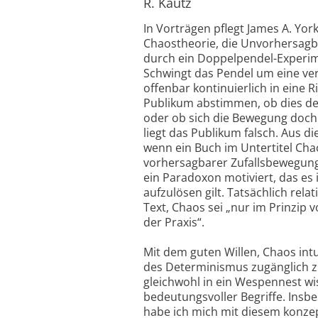
R. Kautz
In Vorträgen pflegt James A. Yo
Chaostheorie, die Unvorhersagb
durch ein Doppelpendel-Experi
Schwingt das Pendel um eine ve
offenbar kontinuierlich in eine R
Publikum abstimmen, ob dies de
oder ob sich die Bewegung doch 
liegt das Publikum falsch. Aus d
wenn ein Buch im Untertitel Cha
vorhersagbarer Zufallsbewegung“
ein Paradoxon motiviert, das es
aufzulösen gilt. Tatsächlich rela
Text, Chaos sei „nur im Prinzip 
der Praxis“.
Mit dem guten Willen, Chaos intui
des Determinismus zugänglich z
gleichwohl in ein Wespennest wi
bedeutungsvoller Begriffe. Insb
habe ich mich mit diesem konze