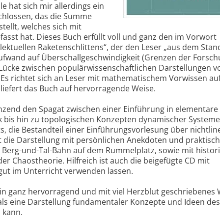
 hat sich mir allerdings ein
schlossen, das die Summe
tellt, welches sich mit
asst hat. Dieses Buch erfüllt voll und ganz den im Vorwort
llektuellen Raketenschlittens“, der den Leser „aus dem Stan
ufwand auf Überschallgeschwindigkeit (Grenzen der Forsch
ie Lücke zwischen populärwissenschaftlichen Darstellungen 
Es richtet sich an Leser mit mathematischem Vorwissen au
liefert das Buch auf hervor­ragende Weise.
änzend den Spagat zwischen einer Einführung in elementare
 bis hin zu topologischen Konzepten dynamischer Systeme
s, die Bestandteil einer Einführungsvorlesung über nichtlin
t die Darstellung mit persönlichen Anekdoten und praktisc
r Berg-und-Tal-Bahn auf dem Rummelplatz, sowie mit histor
r Chaostheorie. Hilfreich ist auch die beigefügte CD mit
gut im Unterricht verwenden lassen.
os ein ganz hervorragend und mit viel Herzblut geschriebenes 
als eine Darstellung fundamentaler Konzepte und Ideen de
 kann.