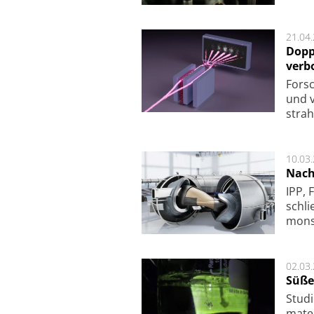
21.04
Dopp
verb
For­sc
und v
strah
10.03
Nach
IPP, 
schli
mon­st
02.03
Süße
Studi
ma­te