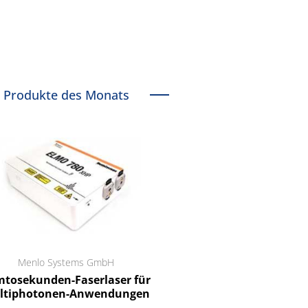
Produkte des Monats
Menlo Systems GmbH
RCT Reichelt Chemietechnik
tosekunden-Faserlaser für
Ein Unternehmen für I
ltiphotonen-Anwendungen