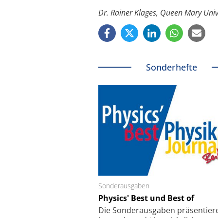
Dr. Rainer Klages, Queen Mary Univ
Sonderhefte
Sonderausgaben
Schäfter + Kirchhoff
Physics' Best und Best of
Faserkoppler mit S
Feinfokussierungsmec
Die Sonder­ausgaben präsentier