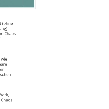
d (ohne
ung)
von Chaos
f
 wie
eare
hen
ischen
Werk,
s Chaos