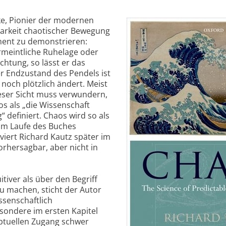
rke, Pionier der modernen
arkeit chaotischer Bewegung
ment zu demonstrieren:
rmeintliche Ruhelage oder
ichtung, so lässt er das
r Endzustand des Pendels ist
noch plötzlich ändert. Meist
ieser Sicht muss verwundern,
os als „die Wissenschaft
 definiert. Chaos wird so als
 im Laufe des Buches
tiviert Richard Kautz später im
vorhersagbar, aber nicht in
tiver als über den Begriff
u machen, sticht der Autor
ssenschaftlich
esondere im ersten Kapitel
ptuellen Zugang schwer