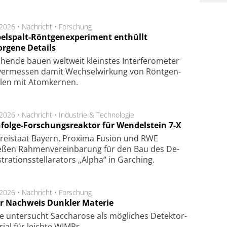
.2026 •
Nachricht
•
Forschung
elspalt-Röntgenexperiment enthüllt
orgene Details
hen­de bau­en welt­weit kleins­tes In­ter­fe­ro­me­ter
er­mes­sen da­mit Wech­sel­wir­kung von Rönt­gen­
­len mit Atom­ker­nen.
.2026 •
Nachricht
•
Industrie & Technologie
folge-Forschungsreaktor für Wendelstein 7-X
Frei­staat Bay­ern, Pro­xi­ma Fu­sion und RWE
eßen Rah­men­ver­ein­ba­rung für den Bau des De­
ra­tions­stel­la­ra­tors „Alpha“ in Gar­ching.
.2026 •
Nachricht
•
Forschung
r Nachweis Dunkler Materie
e unter­sucht Saccha­ro­se als mög­li­ches De­tek­tor­
­rial für leich­te WIMPs.