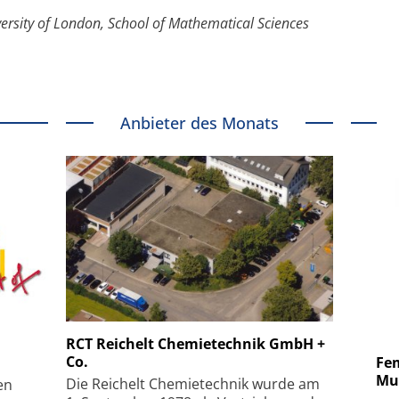
ersity of London, School of Mathematical Sciences
Anbieter des Monats
 GmbH
SmarAct GmbH
RCT Reichelt Chemietechnik GmbH +
Co.
uper-
Elektronenmikroskopie auf
Fem
hanismus
kleinstem Raum
Mu
Die Reichelt Chemietechnik wurde am
en