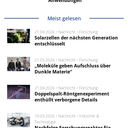
Anwendungen
Meist gelesen
21.04.2026 •
Nachricht
•
Forschung
Solarzellen der nächsten Generation
entschlüsselt
21.05.2026 •
Nachricht
•
Forschung
„Moleküle geben Aufschluss über
Dunkle Materie“
21.04.2026 •
Nachricht
•
Forschung
Doppelspalt-Röntgenexperiment
enthüllt verborgene Details
10.03.2026 •
Nachricht
•
Industrie &
Technologie
Nachfolge-Forschungsreaktor für