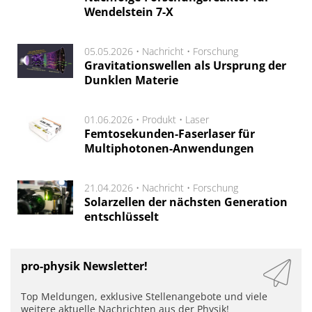
Wendelstein 7-X
05.05.2026 •
Nachricht
•
Forschung
Gravitationswellen als Ursprung der
Dunklen Materie
01.06.2026 •
Produkt
•
Laser
Femtosekunden-Faserlaser für
Multiphotonen-Anwendungen
21.04.2026 •
Nachricht
•
Forschung
Solarzellen der nächsten Generation
entschlüsselt
pro-physik Newsletter!
Top Meldungen, exklusive Stellenangebote und viele
weitere aktuelle Nachrichten aus der Physik!