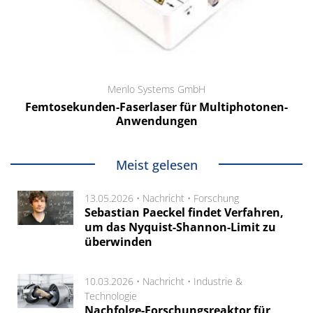
Menlo Systems GmbH
Femtosekunden-Faserlaser für Multiphotonen-
Anwendungen
Meist gelesen
13.05.2026 •
Nachricht
•
Forschung
Sebastian Paeckel findet Verfahren,
um das Nyquist-Shannon-Limit zu
überwinden
10.03.2026 •
Nachricht
•
Industrie &
Technologie
Nachfolge-Forschungsreaktor für