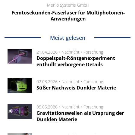
Menlo Systems GmbH
Femtosekunden-Faserlaser für Multiphotonen-
Anwendungen
Meist gelesen
21.04.2026 •
Nachricht
•
Forschung
Doppelspalt-Röntgenexperiment
enthüllt verborgene Details
02.03.2026 •
Nachricht
•
Forschung
Süßer Nachweis Dunkler Materie
05.05.2026 •
Nachricht
•
Forschung
Gravitationswellen als Ursprung der
Dunklen Materie