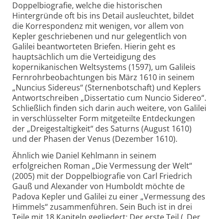
Doppelbiografie, welche die historischen
Hintergründe oft bis ins Detail ausleuchtet, bildet
die Korrespondenz mit wenigen, vor allem von
Kepler geschriebenen und nur gelegentlich von
Galilei beantworteten Briefen. Hierin geht es
hauptsächlich um die Verteidigung des
kopernikanischen Weltsystems (1597), um Galileis
Fernrohrbeobachtungen bis März 1610 in seinem
„Nuncius Sidereus“ (Sternenbotschaft) und Keplers
Antwortschreiben „Dissertatio cum Nuncio Sidereo“.
Schließlich finden sich darin auch weitere, von Galilei
in verschlüsselter Form mitgeteilte Entdeckungen
der „Dreigestaltigkeit“ des Saturns (August 1610)
und der Phasen der Venus (Dezember 1610).
Ähnlich wie Daniel Kehlmann in seinem
erfolgreichen Roman „Die Vermessung der Welt“
(2005) mit der Doppelbiografie von Carl Friedrich
Gauß und Alexander von Humboldt möchte de
Padova Kepler und Galilei zu einer „Vermessung des
Himmels“ zusammenführen. Sein Buch ist in drei
Teile mit 18 Kapiteln gegliedert: Der erste Teil („Der