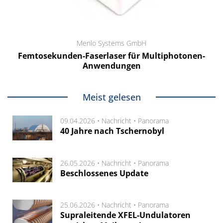
Menlo Systems GmbH
Femtosekunden-Faserlaser für Multiphotonen-
Anwendungen
Meist gelesen
09.04.2026 •
Nachricht
•
Panorama
40 Jahre nach Tschernobyl
26.05.2026 •
Nachricht
•
Panorama
Beschlossenes Update
25.06.2026 •
Nachricht
•
Panorama
Supraleitende XFEL-Undulatoren