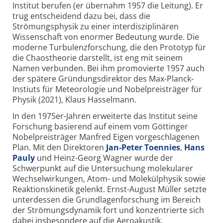
Institut berufen (er übernahm 1957 die Leitung). Er
trug entscheidend dazu bei, dass die
Strömungsphysik zu einer interdisziplinären
Wissenschaft von enormer Bedeutung wurde. Die
moderne Turbulenzforschung, die den Prototyp für
die Chaostheorie darstellt, ist eng mit seinem
Namen verbunden. Bei ihm promovierte 1957 auch
der spätere Gründungsdirektor des Max-Planck-
Instiuts für Meteorologie und Nobelpreisträger für
Physik (2021), Klaus Hasselmann.
In den 1975er-Jahren erweiterte das Institut seine
Forschung basierend auf einem vom Göttinger
Nobelpreisträger Manfred Eigen vorgeschlagenen
Plan. Mit den Direktoren
Jan-Peter Toennies
,
Hans
Pauly
und Heinz-Georg Wagner wurde der
Schwerpunkt auf die Untersuchung molekularer
Wechselwirkungen, Atom- und Molekülphysik sowie
Reaktionskinetik gelenkt. Ernst-August Müller setzte
unterdessen die Grundlagenforschung im Bereich
der Strömungsdynamik fort und konzentrierte sich
dabei insbesondere auf die Aeroakustik.