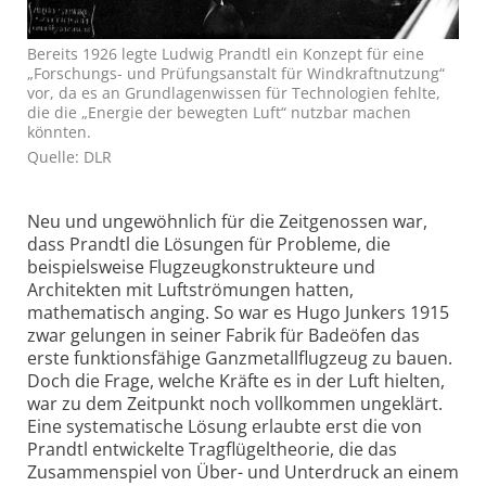
Bereits 1926 legte Ludwig Prandtl ein Konzept für eine
„Forschungs- und Prüfungsanstalt für Windkraftnutzung“
vor, da es an Grundlagenwissen für Technologien fehlte,
die die „Energie der bewegten Luft“ nutzbar machen
könnten.
Quelle: DLR
Neu und ungewöhnlich für die Zeitgenossen war,
dass Prandtl die Lösungen für Probleme, die
beispielsweise Flugzeugkonstrukteure und
Architekten mit Luftströmungen hatten,
mathematisch anging. So war es Hugo Junkers 1915
zwar gelungen in seiner Fabrik für Badeöfen das
erste funktionsfähige Ganzmetallflugzeug zu bauen.
Doch die Frage, welche Kräfte es in der Luft hielten,
war zu dem Zeitpunkt noch vollkommen ungeklärt.
Eine systematische Lösung erlaubte erst die von
Prandtl entwickelte Tragflügeltheorie, die das
Zusammenspiel von Über- und Unterdruck an einem