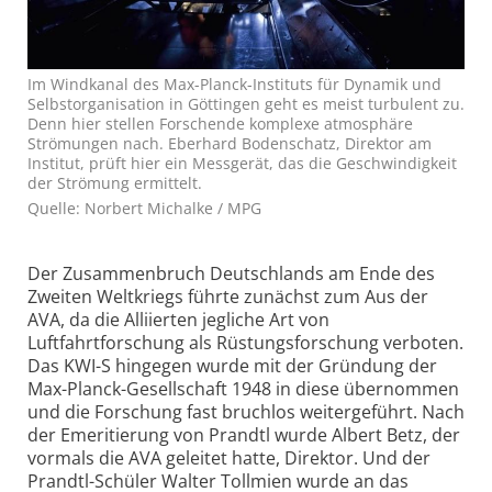
Im Windkanal des Max-Planck-Instituts für Dynamik und
Selbstorganisation in Göttingen geht es meist turbulent zu.
Denn hier stellen Forschende komplexe atmosphäre
Strömungen nach. Eberhard Bodenschatz, Direktor am
Institut, prüft hier ein Messgerät, das die Geschwindigkeit
der Strömung ermittelt.
Quelle: Norbert Michalke / MPG
Der Zusammenbruch Deutschlands am Ende des
Zweiten Weltkriegs führte zunächst zum Aus der
AVA, da die Alliierten jegliche Art von
Luftfahrtforschung als Rüstungsforschung verboten.
Das KWI-S hingegen wurde mit der Gründung der
Max-Planck-Gesellschaft 1948 in diese übernommen
und die Forschung fast bruchlos weitergeführt. Nach
der Emeritierung von Prandtl wurde Albert Betz, der
vormals die AVA geleitet hatte, Direktor. Und der
Prandtl-Schüler Walter Tollmien wurde an das