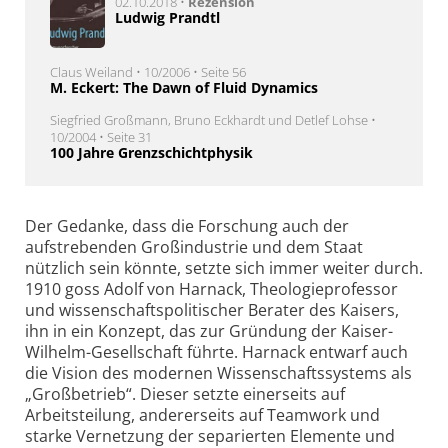
02.10.2018 •
Rezension
Ludwig Prandtl
Claus Weiland • 10/2006 • Seite 56
M. Eckert: The Dawn of Fluid Dynamics
Siegfried Großmann, Bruno Eckhardt und Detlef Lohse •
10/2004 • Seite 31
100 Jahre Grenzschichtphysik
Der Gedanke, dass die Forschung auch der
aufstrebenden Großindustrie und dem Staat
nützlich sein könnte, setzte sich immer weiter durch.
1910 goss Adolf von Harnack, Theologieprofessor
und wissenschaftspolitischer Berater des Kaisers,
ihn in ein Konzept, das zur Gründung der Kaiser-
Wilhelm-Gesellschaft führte. Harnack entwarf auch
die Vision des modernen Wissenschaftssystems als
„Großbetrieb“. Dieser setzte einerseits auf
Arbeitsteilung, andererseits auf Teamwork und
starke Vernetzung der separierten Elemente und