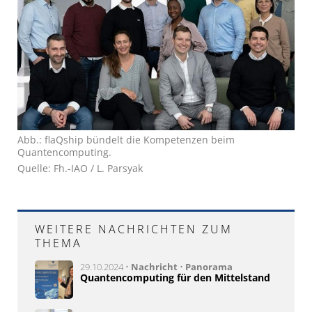
Abb.: flaQship bündelt die Kompetenzen beim
Quantencomputing.
Quelle: Fh.-IAO / L. Parsyak
WEITERE NACHRICHTEN ZUM
THEMA
29.10.2024 •
Nachricht
•
Panorama
Quantencomputing für den Mittelstand