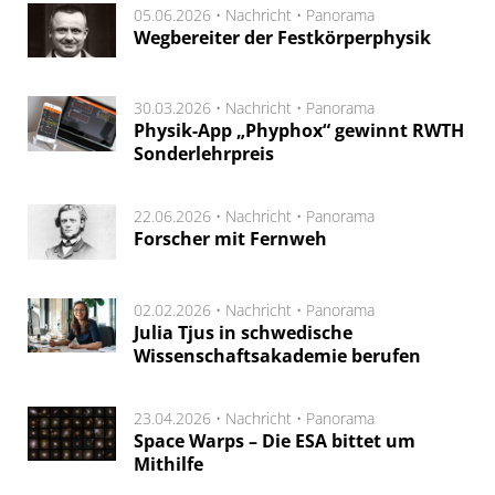
05.06.2026 •
Nachricht
•
Panorama
Wegbereiter der Festkörperphysik
30.03.2026 •
Nachricht
•
Panorama
Physik-App „Phyphox“ gewinnt RWTH
Sonderlehrpreis
22.06.2026 •
Nachricht
•
Panorama
Forscher mit Fernweh
02.02.2026 •
Nachricht
•
Panorama
Julia Tjus in schwedische
Wissenschaftsakademie berufen
23.04.2026 •
Nachricht
•
Panorama
Space Warps – Die ESA bittet um
Mithilfe