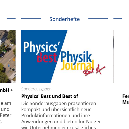
Sonderhefte
 GmbH
Sonderausgaben
SmarAct GmbH
GmbH +
uper-
Physics' Best und Best of
Elektronenmikroskopie auf
Fem
hanismus
kleinstem Raum
Mu
de am
Die Sonder­ausgaben präsentieren
- und
kompakt und übersichtlich neue
 Peter
Produkt­informationen und ihre
,
Anwendungen und bieten für Nutzer
wie Unternehmen ein zusätzliches