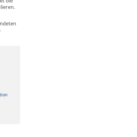
et die
lieren.
ündeten
h
tion