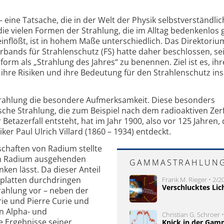
– eine Tatsache, die in der Welt der Physik selbstverständlic
ie vielen Formen der Strahlung, die im Alltag bedenkenlos 
einflößt, ist in hohem Maße unterschiedlich. Das Direktoriu
bands für Strahlenschutz (FS) hatte daher beschlossen, se
form als „Strahlung des Jahres“ zu benennen. Ziel ist es, ihre
ihre Risiken und ihre Bedeutung für den Strahlenschutz ins
trahlung die besondere Aufmerksamkeit. Diese besonders
he Strahlung, die zum Beispiel nach dem radioaktiven Zerf
etazerfall entsteht, hat im Jahr 1900, also vor 125 Jahren, 
er Paul Ulrich Villard (1860 – 1934) entdeckt.
chaften von Radium stellte
 vom Radium ausgehenden
GAMMASTRAHLUN
ken lässt. Da dieser Anteil
platten durchdringen
Frank M. Rieger • 2/20
Verschlucktes Lic
trahlung vor – neben der
rie und Pierre Curie und
n Alpha- und
Christian G. Schroer •
e Ergebnisse seiner
Knick in der Gam