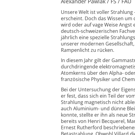
Alexander Pawlak / FS / FAU
Unsere Welt ist voller Strahlung 
erscheint. Doch das Wissen um d
wird oder auf vage Weise Angst 
deutsch-schweizerischen Fachver
jährlich eine spezielle Strahlungs
unserer modernen Gesellschaft, 
Rampenlicht zu rücken.
In diesem Jahr gilt der Gammas
durchdringende elektromagnetisc
Atomkerns über den Alpha- oder B
französische Physiker und Chemik
Bei der Untersuchung der Eigens
er fest, dass sich ein Teil der
Strahlung magnetisch nicht ablen
auch Aluminium- und dünne Blei
konnte, stellte er ihn als neue S
bereits von Henri Becquerel, Ma
Ernest Rutherford beschriebene
Betastrahlung. Obwohl Villard di