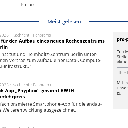
Forum.
Meist gelesen
.2026 •
Nachricht
•
Panorama
pro-
t für den Aufbau eines neuen Rechenzentrums
rlin
Top M
Insti­tut und Helm­holtz-Zen­trum Ber­lin un­ter­
Stell
­nen Ver­trag zum Auf­bau einer Data-, Compute-
aktue
I-Infra­struk­tur.
Mit I
.2026 •
Nachricht
•
Panorama
unse
ik-App „Phyphox“ gewinnt RWTH
zu.
erlehrpreis
fach prä­mier­te Smart­phone-App für die an­dau­
 Wei­ter­ent­wick­lung aus­ge­zeich­net.