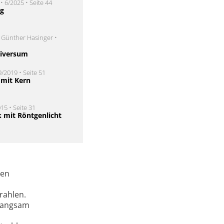
 6/2025 • Seite 44
ng
 Günther Hasinger •
niversum
9/2019 • Seite 51
mit Kern
15 • Seite 31
k mit Röntgenlicht
hen
rahlen.
 langsam