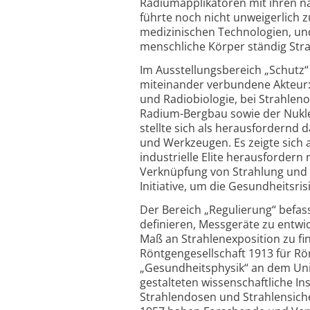
Radiumapplikatoren mit ihren na
führte noch nicht unweigerlich 
medizinischen Technologien, un
menschliche Körper ständig Stra
Im Ausstellungsbereich „Schutz“
miteinander verbundene Akteur:i
und Radiobiologie, bei Strahlen
Radium-Bergbau sowie der Nukle
stellte sich als herausfordernd 
und Werkzeugen. Es zeigte sich 
industrielle Elite herausforder
Verknüpfung von Strahlung und G
Initiative, um die Gesundheitsri
Der Bereich „Regulierung“ befas
definieren, Messgeräte zu entwic
Maß an Strahlenexposition zu f
Röntgengesellschaft 1913 für Rö
„Gesundheitsphysik“ an dem Uni
gestalteten wissenschaftliche In
Strahlendosen und Strahlensiche