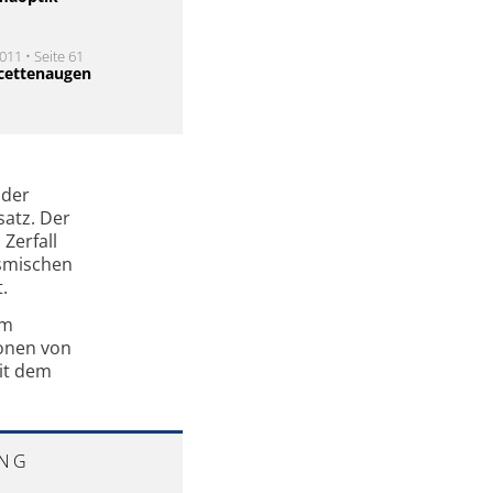
011 • Seite 61
cettenaugen
 der
satz. Der
Zerfall
smischen
.
um
ionen von
it dem
NG