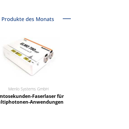
Produkte des Monats
Menlo Systems GmbH
RCT Reichelt Chemietechnik
tosekunden-Faserlaser für
Ein Unternehmen für I
ltiphotonen-Anwendungen