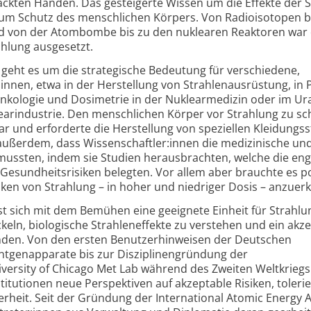
ckten Händen. Das gesteigerte Wissen um die Effekte der 
zum Schutz des menschlichen Körpers. Von Radioisotopen b
d von der Atombombe bis zu den nuklearen Reaktoren war
hlung ausgesetzt.
 geht es um die strategische Bedeutung für verschiedene,
nnen, etwa in der Herstellung von Strahlenausrüstung, in 
onkologie und Dosimetrie in der Nuklearmedizin oder im Ur
arindustrie. Den menschlichen Körper vor Strahlung zu sc
dar und erforderte die Herstellung von speziellen Kleidungs
außerdem, dass Wissenschaftler:innen die medizinische un
n mussten, indem sie Studien herausbrachten, welche die en
esundheitsrisiken belegten. Vor allem aber brauchte es po
siken von Strahlung – in hoher und niedriger Dosis – anzuer
st sich mit dem Bemühen eine geeignete Einheit für Strahlu
keln, biologische Strahleneffekte zu verstehen und ein akz
inden. Von den ersten Benutzerhinweisen der Deutschen
ntgenapparate bis zur Disziplinengründung der
versity of Chicago Met Lab während des Zweiten Weltkriegs
stitutionen neue Perspektiven auf akzeptable Risiken, toleri
rheit. Seit der Gründung der International Atomic Energy 