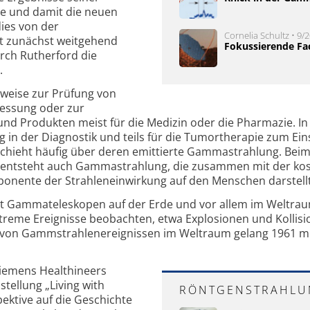
rte und damit die neuen
dies von der
Cornelia Schultz • 9/2
t zunächst weitgehend
Fokussierende Fa
durch Rutherford die
.
weise zur Prüfung von
essung oder zur
und Produkten meist für die Medizin oder die Pharmazie. In
n der Diagnostik und teils für die Tumortherapie zum Ein
chieht häufig über deren emittierte Gammastrahlung. Beim 
 entsteht auch Gammastrahlung, die zusammen mit der ko
ponente der Strahleneinwirkung auf den Menschen darstellt
mit Gammateleskopen auf der Erde und vor allem im Weltra
treme Ereignisse beobachten, etwa Explosionen und Kollis
g von Gammstrahlenereignissen im Weltraum gelang 1961 m
Siemens Healthineers
tellung „Living with
RÖNTGENSTRAHLU
pektive auf die Geschichte