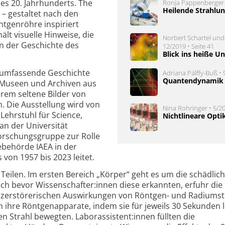
es 20. Jahrhunderts. The
Ronja Pappenberger •
Heilende Strahlu
 – gestaltet nach den
öntgenröhre inspiriert
ält visuelle Hinweise, die
Norbert Schartel und
in der Geschichte des
12/2019 • Seite 41
Blick ins heiße U
ne umfassende Geschichte
Adriana Pálffy-Buß • 
Quantendynamik 
 Museen und Archiven aus
rem seltene Bilder von
 Die Ausstellung wird von
Nina Rohringer • 5/20
 Lehrstuhl für Science,
Nichtlineare Opti
an der Universität
Forschungsgruppe zur Rolle
ebehörde IAEA in der
von 1957 bis 2023 leitet.
 Teilen. Im ersten Bereich „Körper“ geht es um die schädlic
h bevor Wissenschafter:innen diese erkannten, erfuhr die
e zerstörerischen Auswirkungen von Röntgen- und Radiumst
en ihre Röntgenapparate, indem sie für jeweils 30 Sekunden
n Strahl bewegten. Laborassistent:innen füllten die