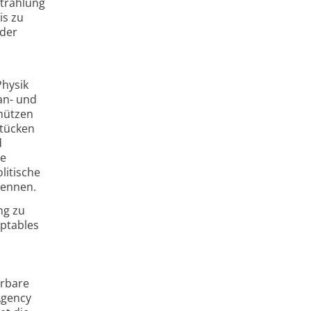
Strahlung
is zu
 der
Physik
an- und
hützen
stücken
d
ge
litische
kennen.
ng zu
eptables
erbare
Agency