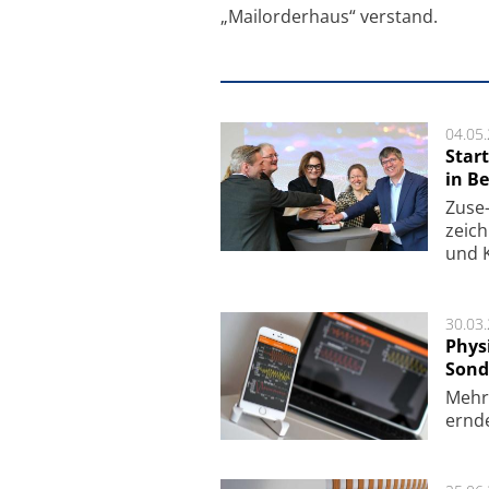
„Mailorderhaus“ verstand.
04.05
Star
in Be
Zuse-
zeich
und K
30.03
Phys
Sond
Mehr­
ern­de