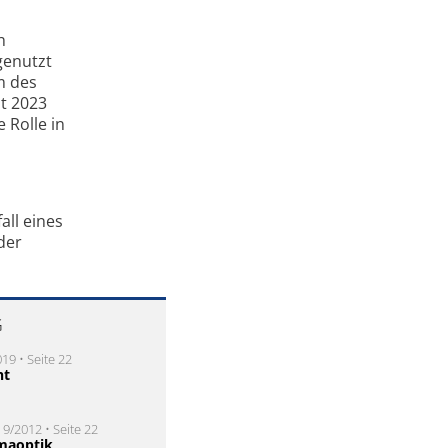
h
genutzt
m des
it 2023
 Rolle in
all eines
der
G
19 • Seite 22
ht
 9/2012 • Seite 22
maoptik