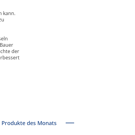
n kann.
zu
seln
 Bauer
ichte der
erbessert
Produkte des Monats