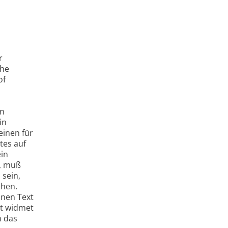
r
che
of
en
in
inen für
tes auf
ein
n, muß
 sein,
ehen.
inen Text
it widmet
n das