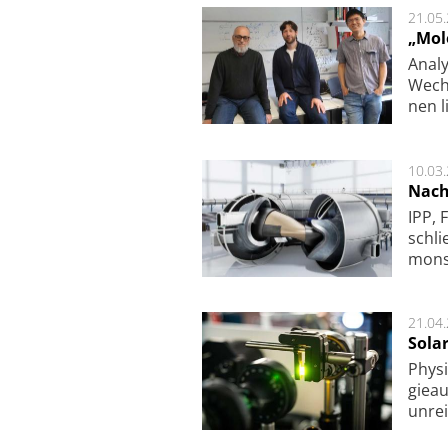
21.05
„Mol
Analy
Wech­
nen l
10.03
Nach
IPP, 
schli
mon­st
21.04
Sola
Physi
gie­a
unrei