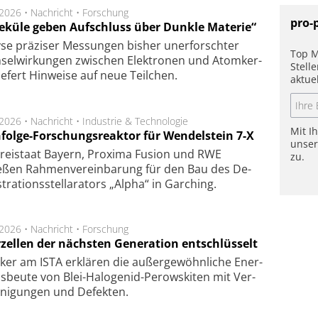
.2026 •
Nachricht
•
Forschung
pro-
eküle geben Aufschluss über Dunkle Materie“
se prä­zi­ser Mes­sung­en bis­her un­er­for­schter
Top M
sel­wir­kung­en zwi­schen Elek­tro­nen und Atom­ker­
Stell
ie­fert Hin­wei­se auf neue Teil­chen.
aktue
.2026 •
Nachricht
•
Industrie & Technologie
Mit I
folge-Forschungsreaktor für Wendelstein 7-X
unse
Frei­staat Bay­ern, Pro­xi­ma Fu­sion und RWE
zu.
eßen Rah­men­ver­ein­ba­rung für den Bau des De­
ra­tions­stel­la­ra­tors „Alpha“ in Gar­ching.
.2026 •
Nachricht
•
Forschung
rzellen der nächsten Generation entschlüsselt
ker am ISTA er­klä­ren die außer­ge­wöhn­li­che Ener­
us­beu­te von Blei-Halo­ge­nid-Perows­ki­ten mit Ver­
­ni­gung­en und De­fek­ten.