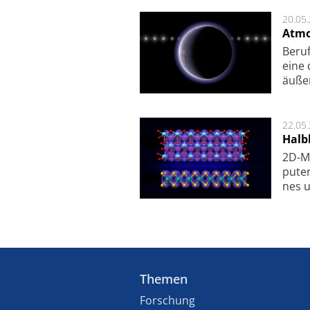
20.05
Atmo
Beruf
eine 
äu­ße
22.05
Halbl
2D-Ma
pu­te
nes u
Themen
Forschung