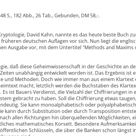
448 S., 182 Abb., 26 Tab., Gebunden, DM 58,-.
Kryptologie, David Kahn, nannte es das heute beste Buch zu
r früheren deutschen Auflagen vor sich. Nun liegt die englis
hen Ausgabe vor, mit dem Untertitel "Methods and Maxims 
logie, daß diese Geheimwissenschaft in der Geschichte an d
 Zeiten unabhängig entwickelt worden ist. Das Ergebnis ist e
e und Methoden. Doch wie immer man aus einem Klartext e
mtext macht, letztlich werden die Buchstaben des Klartex
Es ist Bauers Verdienst, die Vielzahl der Chiffrierungen in 
stem gebracht zu haben. Soll die Chiffrierung etwas tauge
eindeutig. Sie kann monoalphabetisch oder polyalphabetisch
e kann durch Substitution oder durch Transposition entst
 nach allen Richtungen hin überquellenden Möglichkeiten, e
chtliches mathematisches Korsett. Besondere Aufmerksamke
ffentlichen Schlüsseln, die über die Banken schon längst i