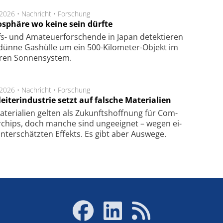
.2026 •
Nachricht
•
Forschung
sphäre wo keine sein dürfte
s- und Ama­teuer­for­schen­de in Japan de­tek­tie­ren
dün­ne Gas­hül­le um ein 500-Kilo­meter-Objekt im
­ren Son­nen­sys­tem.
.2026 •
Nachricht
•
Forschung
eiterindustrie setzt auf falsche Materialien
te­ri­a­li­en gel­ten als Zu­kunfts­hoff­nung für Com­
r­chips, doch man­che sind un­ge­eig­net – we­gen ei­
n­ter­schätz­ten Ef­fekts. Es gibt aber Aus­we­ge.