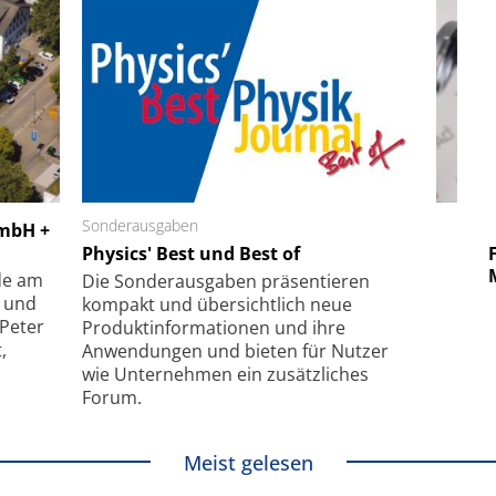
 GmbH
Sonderausgaben
SmarAct GmbH
GmbH +
uper-
Physics' Best und Best of
Elektronenmikroskopie auf
Fem
hanismus
kleinstem Raum
Mu
de am
Die Sonder­ausgaben präsentieren
- und
kompakt und übersichtlich neue
 Peter
Produkt­informationen und ihre
,
Anwendungen und bieten für Nutzer
wie Unternehmen ein zusätzliches
Forum.
Meist gelesen