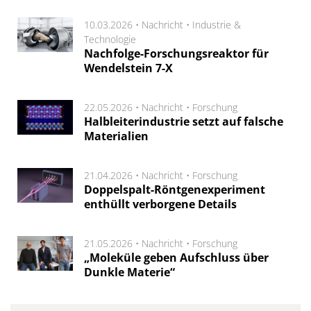
10.03.2026 •
Nachricht
•
Industrie &
Technologie
Nachfolge-Forschungsreaktor für
Wendelstein 7-X
22.05.2026 •
Nachricht
•
Forschung
Halbleiterindustrie setzt auf falsche
Materialien
21.04.2026 •
Nachricht
•
Forschung
Doppelspalt-Röntgenexperiment
enthüllt verborgene Details
21.05.2026 •
Nachricht
•
Forschung
„Moleküle geben Aufschluss über
Dunkle Materie“