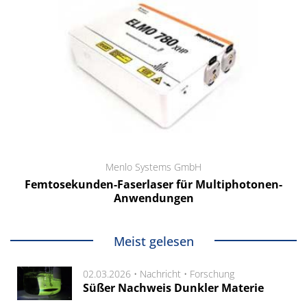
Menlo Systems GmbH
Femtosekunden-Faserlaser für Multiphotonen-
Anwendungen
Meist gelesen
02.03.2026 •
Nachricht
•
Forschung
Süßer Nachweis Dunkler Materie