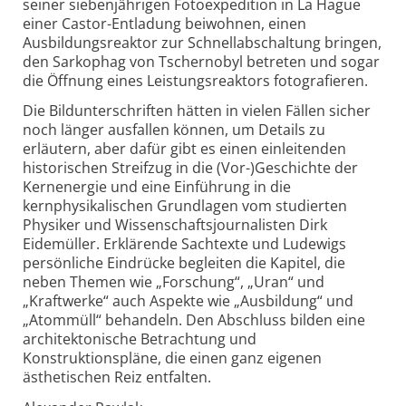
seiner siebenjährigen Fotoexpedition in La Hague
einer Castor-Entladung beiwohnen, einen
Ausbildungsreaktor zur Schnell­abschaltung bringen,
den Sarkophag von Tschernobyl betreten und sogar
die Öffnung eines Leistungs­reaktors fotografieren.
Die Bildunterschriften hätten in vielen Fällen sicher
noch länger ausfallen können, um Details zu
erläutern, aber dafür gibt es einen einleitenden
historischen Streifzug in die (Vor-)Geschichte der
Kernenergie und eine Einführung in die
kernphysikalischen Grundlagen vom studierten
Physiker und Wissenschaftsjournalisten Dirk
Eidemüller. Erklärende Sachtexte und Ludewigs
persönliche Ein­drücke begleiten die Kapitel, die
neben Themen wie „Forschung“, „Uran“ und
„Kraftwerke“ auch Aspekte wie „Ausbildung“ und
„Atommüll“ behandeln. Den Abschluss bilden eine
architektonische Betrachtung und
Konstruktionspläne, die einen ganz eigenen
ästhetischen Reiz entfalten.