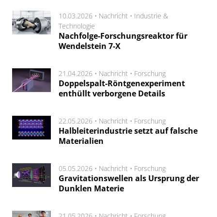
10.03.2026 •
Nachricht
•
Industrie &
Technologie
Nachfolge-Forschungsreaktor für
Wendelstein 7-X
21.04.2026 •
Nachricht
•
Forschung
Doppelspalt-Röntgenexperiment
enthüllt verborgene Details
22.05.2026 •
Nachricht
•
Forschung
Halbleiterindustrie setzt auf falsche
Materialien
05.05.2026 •
Nachricht
•
Forschung
Gravitationswellen als Ursprung der
Dunklen Materie
21.05.2026 •
Nachricht
•
Forschung