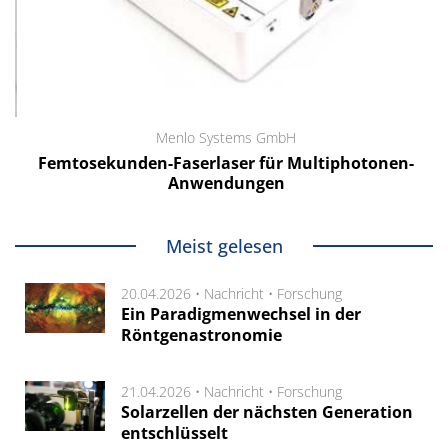
Menlo Systems GmbH
Femtosekunden-Faserlaser für Multiphotonen-
Anwendungen
Meist gelesen
20.04.2026 •
Nachricht
•
Forschung
Ein Paradigmenwechsel in der
Röntgenastronomie
21.04.2026 •
Nachricht
•
Forschung
Solarzellen der nächsten Generation
entschlüsselt