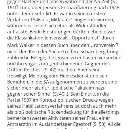
gegen Harteck und Jensen während der NS-Zeit (S.
151ff.) und über Jensens Entnazifizierung nach 1945,
unter der er sehr litt: Er war in seinem ersten
Verfahren 1946 als „Mitläufer“ eingestuft worden,
während er selbst sich eher als Widerständler
auffasste. Beide Einstufungen dürften ebenso wie
die Klassifikation Jensens als „Opportunist“ durch
2)
Mark Walker in dessen Buch über den Uranverein
nicht den Kern der Sache treffen. Scharnberg bringt
zahlreiche Belege, die Jensen zu entlasten versuchen
und ihn sogar zum „entschiedenen Gegner des
Dritten Reiches“ (S. 42) machen. Aber seine
freiwillige Meldung zum Heeresdienst und sein
Bemühen, in die SA aufgenommen zu werden, sind
sicher mehr als nur „politische Taktik im nazi­
gegnerischen Sinne“ (S. 40f.). Sein Eintritt in die
Partei 1937 im Kontext politischen Drucks wegen
seines Habilitationsverfahrens ist doch auch mehr
als bloß politische Rücken­deckung für die allerdings
bemerkenswerten Aktivitäten seiner Frau, einer
Amtsärztin im Ausländerlager Eges­torf (S. 50). All die