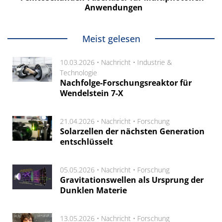
Anwendungen
Meist gelesen
10.03.2026 •
Nachricht
•
Industrie &
Technologie
Nachfolge-Forschungsreaktor für
Wendelstein 7-X
21.04.2026 •
Nachricht
•
Forschung
Solarzellen der nächsten Generation
entschlüsselt
05.05.2026 •
Nachricht
•
Forschung
Gravitationswellen als Ursprung der
Dunklen Materie
13.05.2026 •
Nachricht
•
Forschung