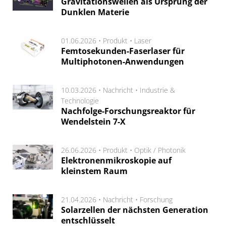
Gravitationswellen als Ursprung der
Dunklen Materie
01.06.2026 •
Produkt
•
Laser
Femtosekunden-Faserlaser für
Multiphotonen-Anwendungen
10.03.2026 •
Nachricht
•
Industrie &
Technologie
Nachfolge-Forschungsreaktor für
Wendelstein 7-X
26.06.2026 •
Produkt
•
Optik / Photonik
Elektronenmikroskopie auf
kleinstem Raum
21.04.2026 •
Nachricht
•
Forschung
Solarzellen der nächsten Generation
entschlüsselt