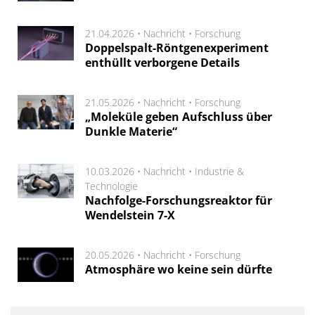
21.04.2026 •
Nachricht
•
Forschung
Doppelspalt-Röntgenexperiment
enthüllt verborgene Details
21.05.2026 •
Nachricht
•
Forschung
„Moleküle geben Aufschluss über
Dunkle Materie“
10.03.2026 •
Nachricht
•
Industrie &
Technologie
Nachfolge-Forschungsreaktor für
Wendelstein 7-X
20.05.2026 •
Nachricht
•
Forschung
Atmosphäre wo keine sein dürfte