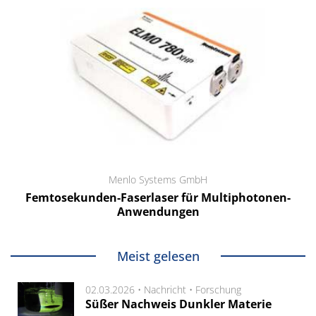
Menlo Systems GmbH
Femtosekunden-Faserlaser für Multiphotonen-
Anwendungen
Meist gelesen
02.03.2026 •
Nachricht
•
Forschung
Süßer Nachweis Dunkler Materie