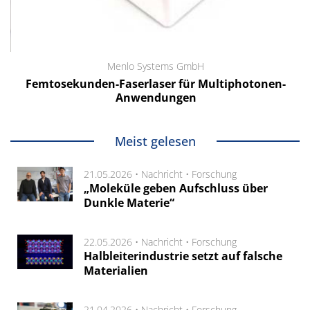
Menlo Systems GmbH
Femtosekunden-Faserlaser für Multiphotonen-
Anwendungen
Meist gelesen
21.05.2026 •
Nachricht
•
Forschung
„Moleküle geben Aufschluss über
Dunkle Materie“
22.05.2026 •
Nachricht
•
Forschung
Halbleiterindustrie setzt auf falsche
Materialien
21.04.2026 •
Nachricht
•
Forschung