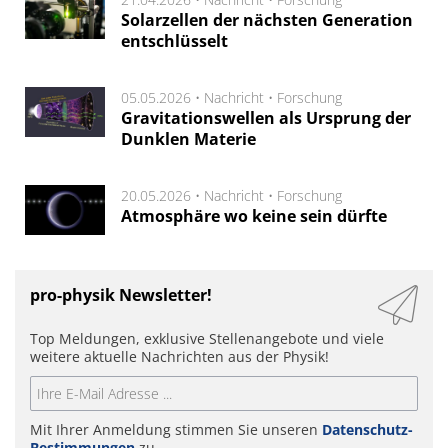
Solarzellen der nächsten Generation
entschlüsselt
05.05.2026 •
Nachricht
•
Forschung
Gravitationswellen als Ursprung der
Dunklen Materie
20.05.2026 •
Nachricht
•
Forschung
Atmosphäre wo keine sein dürfte
pro-physik Newsletter!
Top Meldungen, exklusive Stellenangebote und viele
weitere aktuelle Nachrichten aus der Physik!
Mit Ihrer Anmeldung stimmen Sie unseren
Datenschutz-
Bestimmungen
zu.