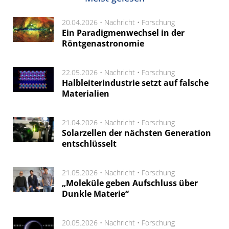
20.04.2026 •
Nachricht
•
Forschung
Ein Paradigmenwechsel in der
Röntgenastronomie
22.05.2026 •
Nachricht
•
Forschung
Halbleiterindustrie setzt auf falsche
Materialien
21.04.2026 •
Nachricht
•
Forschung
Solarzellen der nächsten Generation
entschlüsselt
21.05.2026 •
Nachricht
•
Forschung
„Moleküle geben Aufschluss über
Dunkle Materie“
20.05.2026 •
Nachricht
•
Forschung