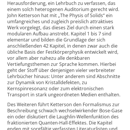
Herausforderung, ein Lehrbuch zu verfassen, das
einem solch heterogenen Auditorium gerecht wird.
John Ketterson hat mit „The Physis of Solids“ ein
umfangreiches und zugleich preislich attraktives
Werk vorgelegt, das dieses Ziel durch einen stark
modularen Aufbau anstrebt. Kapitel 1 bis 7 sind
elementar und bilden die Grund­lage der sich
anschließenden 42 Kapitel, in denen zwar auch die
übliche Basis der Festkörperphysik entwickelt wird,
vor allem aber nahezu alle denkbaren
Vertiefungsthemen zur Sprache kommen. Hierbei
geht der Stoff über denjenigen vieler verbreiteter
Lehrbücher hinaus: Unter anderem sind Abschnitte
zur Dynamik von Kristalldefekten, zu
Kernspinresonanz oder zum elektronischen
Transport in stark ungeordneten Medien enthalten.
Des Weiteren führt Ketterson den Formalismus zur
Beschreibung schwach wechselwirkender Bose-Gase
ein oder diskutiert die Laughlin-Wellenfunktion des
fraktionierten Quanten-Hall-Effektes. Die Kapitel
enden mit sorgfältig verfassten Literaturlisten und