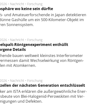
.2026 •
Nachricht
•
Forschung
sphäre wo keine sein dürfte
s- und Ama­teuer­for­schen­de in Japan de­tek­tie­ren
dün­ne Gas­hül­le um ein 500-Kilo­meter-Objekt im
­ren Son­nen­sys­tem.
.2026 •
Nachricht
•
Forschung
elspalt-Röntgenexperiment enthüllt
orgene Details
hen­de bau­en welt­weit kleins­tes In­ter­fe­ro­me­ter
er­mes­sen da­mit Wech­sel­wir­kung von Rönt­gen­
­len mit Atom­ker­nen.
.2026 •
Nachricht
•
Forschung
rzellen der nächsten Generation entschlüsselt
ker am ISTA er­klä­ren die außer­ge­wöhn­li­che Ener­
us­beu­te von Blei-Halo­ge­nid-Perows­ki­ten mit Ver­
­ni­gung­en und De­fek­ten.