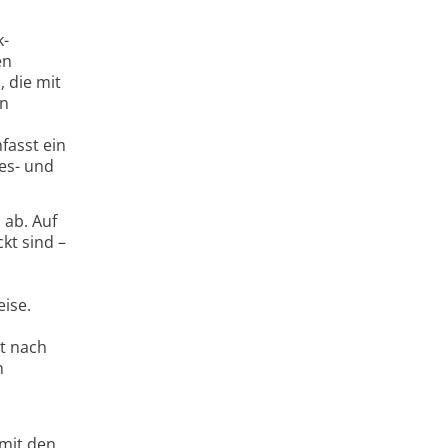
k-
en
, die mit
en
fasst ein
tes- und
 ab. Auf
kt sind –
eise.
gt nach
n
mit den