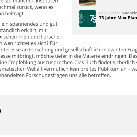
e. Zu manchen Instituten
ochmal zurück, wenn es
 beiträgt.
01.03.2023 •
Nachri
75 Jahre Max-Plan
st ein spannendes und gut
tändlich erklärt, mit
Forscherinnen und Forscher
 wen richtet es sich? Für
 Interesse­ an Forschung und gesellschaftlich relevanten Fra
resse mitbringt, möchte ­tiefer in die Materie eindringen. D
eine Empfehlung auszusprechen. Das Buch findet sicherlich 
hematischen Vielfalt vermutlich kein breites Publikum an – w
behandelten Forschungsfragen uns alle betreffen.
n