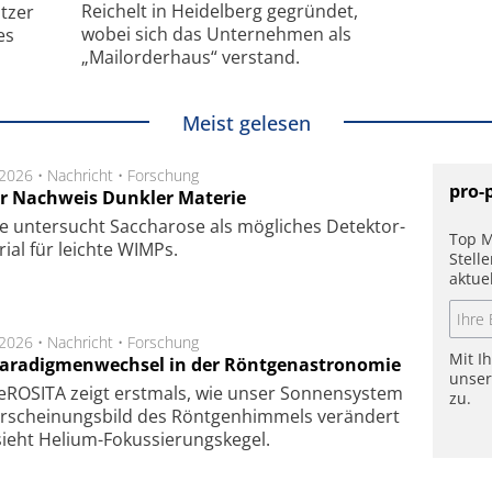
Reichelt in Heidelberg gegründet,
tzer
wobei sich das Unternehmen als
es
„Mailorderhaus“ verstand.
Meist gelesen
.2026 •
Nachricht
•
Forschung
pro-
r Nachweis Dunkler Materie
e unter­sucht Saccha­ro­se als mög­li­ches De­tek­tor­
Top M
­rial für leich­te WIMPs.
Stell
aktue
.2026 •
Nachricht
•
Forschung
Mit I
Paradigmenwechsel in der Röntgenastronomie
unse
ROSITA zeigt erst­mals, wie unser Son­nen­sys­tem
zu.
r­schei­nungs­bild des Rönt­gen­him­mels ver­än­dert
ieht Helium-Fokus­sie­rungs­ke­gel.