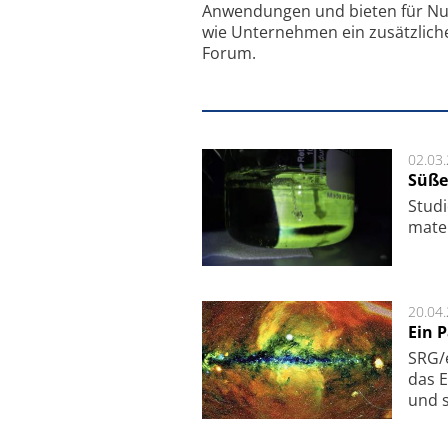
Anwendungen und bieten für Nu
wie Unternehmen ein zusätzlich
Forum.
02.03
Süße
Studi
ma­te
20.04
Ein 
SRG/e
das E
und s