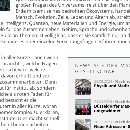
großen Fragen des Universums, reist über den Plan
Erde mitsamt seines bedrohten Ökosystems, handel
Mensch, Evolution, Zelle, Leben und Altern ab, streif
e Intelligenz, Quanten, neue Materialien und Energie, um 
geln für das Zusammenleben, Gehirn, Sprache und Schönheit
ülle an Themen ist völlig klar, dass er sie sämtlich nur an 
 Genaueres über einzelne Forschungsfragen erfahren möch
 in aller Kürze – auch wenn
t braucht –, welche Fragen
NEWS AUS DER MA
eforscht wird, welche
GESELLSCHAFT
 davon erhofft und vor
te zusammenarbeiten. Denn
24.09.2024 •
Nachri
Physik und Mediz
t für Institut ab, sondern
che als roten Faden für
d besucht er die
24.04.2024 •
Nachri
utert in aller Kürze, woran
Düsseldorfer Max-
umgewidmet
Themenkomplex zu erklären,
stitute. Dies macht schnell
10.11.2023 •
Nachri
eichen Themen arbeiten –
Neue Adresse in 