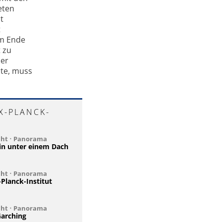
eten
t
t
am Ende
 zu
der
te, muss
X-PLANCK-
cht
•
Panorama
in unter einem Dach
cht
•
Panorama
Planck-Institut
cht
•
Panorama
Garching