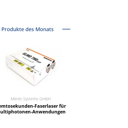
Produkte des Monats
Menlo Systems GmbH
RCT Reichelt Chemietechnik
tosekunden-Faserlaser für
Ein Unternehmen für I
ltiphotonen-Anwendungen