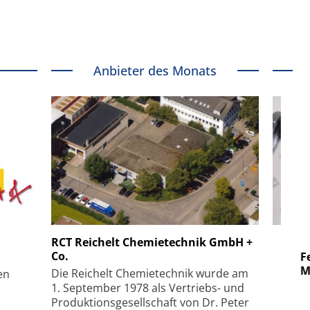
Anbieter des Monats
 GmbH
SmarAct GmbH
RCT Reichelt Chemietechnik GmbH +
Co.
uper-
Elektronenmikroskopie auf
Fem
hanismus
kleinstem Raum
Mu
Die Reichelt Chemietechnik wurde am
en
1. September 1978 als Vertriebs- und
Produktionsgesellschaft von Dr. Peter