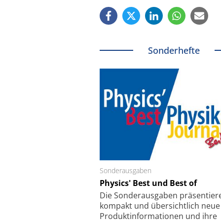
Sonderhefte
Sonderausgaben
Schäfter + Kirchhoff
Physics' Best und Best of
Faserkoppler mit S
Feinfokussierungsmec
Die Sonder­ausgaben präsentier
kompakt und übersichtlich neue
Produkt­informationen und ihre