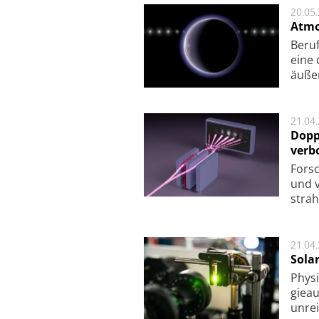
20.05
Atmo
Beruf
eine 
äu­ße
21.04
Dopp
verb
For­sc
und v
strah
21.04
Sola
Physi
gie­a
unrei