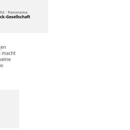
cht
•
Panorama
ck-Gesellschaft
gen
as macht
seine
as