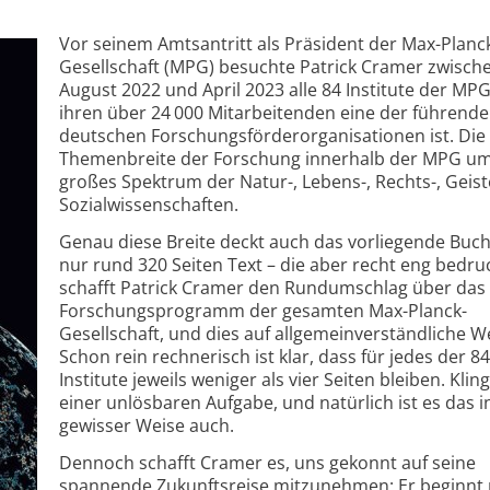
Vor seinem Amtsantritt als Präsident der Max-Planc
Gesellschaft (MPG) besuchte Patrick Cramer zwisch
August 2022 und April 2023 alle 84 Institute der MPG
ihren über 24 000 Mitarbeitenden eine der führend
deutschen Forschungsförderorganisationen ist. Die
Themenbreite der Forschung innerhalb der MPG um
großes Spektrum der ­Natur-, Lebens-, Rechts-, Geis
Sozialwissenschaften.
Genau diese Breite deckt auch das vorliegende Buch
nur rund 320 Seiten Text – die aber recht eng bedruc
schafft Patrick Cramer den Rundumschlag über das
Forschungsprogramm der gesamten Max-Planck-
Gesellschaft, und dies auf allgemeinverständliche W
Schon rein rechnerisch ist klar, dass für jedes der 84
Institute jeweils weniger als vier Seiten bleiben. Klin
einer unlösbaren Aufgabe, und natürlich ist es das i
gewisser Weise auch.
Dennoch schafft Cramer es, uns gekonnt auf seine
spannende Zukunftsreise mitzunehmen: Er beginnt 