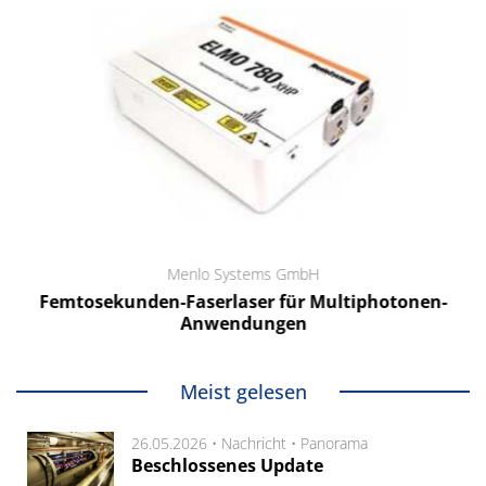
Menlo Systems GmbH
Femtosekunden-Faserlaser für Multiphotonen-
Anwendungen
Meist gelesen
26.05.2026 •
Nachricht
•
Panorama
Beschlossenes Update