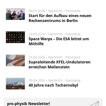
04.05.2026 •
Nachricht
•
Panorama
Start für den Aufbau eines neuen
Rechenzentrums in Berlin
23.04.2026 •
Nachricht
•
Panorama
Space Warps – Die ESA bittet um
Mithilfe
25.06.2026 •
Nachricht
•
Panorama
Supraleitende XFEL-Undulatoren
erreichen Meilenstein
09.04.2026 •
Nachricht
•
Panorama
40 Jahre nach Tschernobyl
pro-physik Newsletter!