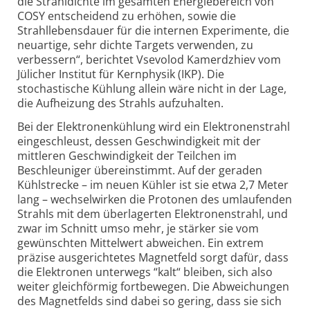
die Strahldichte im gesamten Energiebereich von
COSY entscheidend zu erhöhen, sowie die
Strahllebensdauer für die internen Experimente, die
neuartige, sehr dichte Targets verwenden, zu
verbessern“, berichtet Vsevolod Kamerdzhiev vom
Jülicher Institut für Kernphysik (IKP). Die
stochastische Kühlung allein wäre nicht in der Lage,
die Aufheizung des Strahls aufzuhalten.
Bei der Elektronenkühlung wird ein Elektronenstrahl
eingeschleust, dessen Geschwindigkeit mit der
mittleren Geschwindigkeit der Teilchen im
Beschleuniger übereinstimmt. Auf der geraden
Kühlstrecke – im neuen Kühler ist sie etwa 2,7 Meter
lang – wechselwirken die Protonen des umlaufenden
Strahls mit dem überlagerten Elektronenstrahl, und
zwar im Schnitt umso mehr, je stärker sie vom
gewünschten Mittelwert abweichen. Ein extrem
präzise ausgerichtetes Magnetfeld sorgt dafür, dass
die Elektronen unterwegs “kalt“ bleiben, sich also
weiter gleichförmig fortbewegen. Die Abweichungen
des Magnetfelds sind dabei so gering, dass sie sich