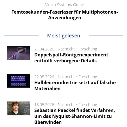
Menlo Systems GmbH
Femtosekunden-Faserlaser für Multiphotonen-
Anwendungen
Meist gelesen
21.04.2026 •
Nachricht
•
Forschung
Doppelspalt-Röntgenexperiment
enthüllt verborgene Details
22.05.2026 •
Nachricht
•
Forschung
Halbleiterindustrie setzt auf falsche
Materialien
13.05.2026 •
Nachricht
•
Forschung
Sebastian Paeckel findet Verfahren,
um das Nyquist-Shannon-Limit zu
überwinden