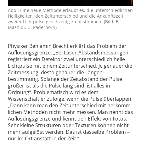
Abb.: Eine neue Methode erlaubt es, die unter­schiedlichen
Hellig­keiten, den Zeitunterschied und die Ankunfts­zeit
zweier Licht­pulse gleichzeitig zu bestimmen. (Bild: B.
Mazhiqi, U. Paderborn)
Physiker Benjamin Brecht erklärt das Problem der
Auflösungs­grenze: „Bei Laser-Abstands­messungen
registriert ein Detektor zwei unter­schiedlich helle
Lichtpulse mit einem Zeitunterschied. Je genauer die
Zeitmessung, desto genauer die Längen­
bestimmung. Solange der Zeitabstand der Pulse
größer ist als die Pulse lang sind, ist alles in
Ordnung“. Proble­matisch wird es dem
Wissenschaftler zufolge, wenn die Pulse überlappen:
„Dann kann man den Zeitunterschied mit herkömm­
lichen Methoden nicht mehr messen. Man nennt das
Auflösungs­grenze und kennt den Effekt von Fotos.
Sehr kleine Strukturen oder Texturen können nicht
mehr aufgelöst werden. Das ist dasselbe Problem –
nur im Ort anstatt in der Zeit.“