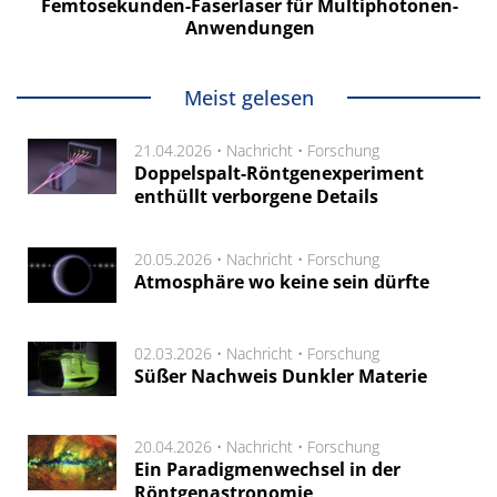
Femtosekunden-Faserlaser für Multiphotonen-
Anwendungen
Meist gelesen
21.04.2026 •
Nachricht
•
Forschung
Doppelspalt-Röntgenexperiment
enthüllt verborgene Details
20.05.2026 •
Nachricht
•
Forschung
Atmosphäre wo keine sein dürfte
02.03.2026 •
Nachricht
•
Forschung
Süßer Nachweis Dunkler Materie
20.04.2026 •
Nachricht
•
Forschung
Ein Paradigmenwechsel in der
Röntgenastronomie