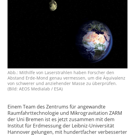
Abb.: Mithilfe von Laser­strahlen haben Forscher den
Abstand Erde-Mond genau ver­messen, um die Äqui­valenz
von schwerer und an­zie­hender Masse zu über­prüfen.
(Bild: AEOS Medialab / ESA)
Einem Team des Zentrums für angewandte
Raumfahrt­technologie und Mikro­gravitation ZARM
der Uni Bremen ist es jetzt zusammen mit dem
Institut für Erdmessung der Leibniz-Universität
Hannover gelungen, mit hundertfacher verbesserter