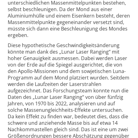
unter­schied­lichen Massen­mittel­punkten bestehen,
selbst beschleunigen. Da der Mond aus einer
Aluminium­hülle und einem Eisenkern besteht, deren
Massen­mittel­punkte gegen­ein­ander versetzt sind,
müsste sich dann eine Beschleunigung des Mondes
ergeben.
Diese hypothetische Geschwindigkeits­änderung
könnte man dank des „Lunar Laser Ranging“ mit
hoher Genauigkeit ausmessen. Dabei werden Laser
von der Erde auf die Spiegel ausgerichtet, die von
den Apollo-Missionen und dem sowjetischen Luna-
Programm auf dem Mond platziert wurden. Seitdem
werden die Laufzeiten der Laserstrahlen
aufgezeichnet. Das Forschungsteam konnte nun die
Daten des „Lunar Laser Ranging“ von über fünfzig
Jahren, von 1970 bis 2022, analysieren und auf
solche Massen­ungleichheits-Effekte untersuchen.
Da kein Effekt zu finden war, bedeutet dies, dass die
schwere und anziehende Masse bis auf etwa 14
Nachkomma­stellen gleich sind. Das ist eine um zwei
Größen­ordnungen bessere Abschätzung gegenüber