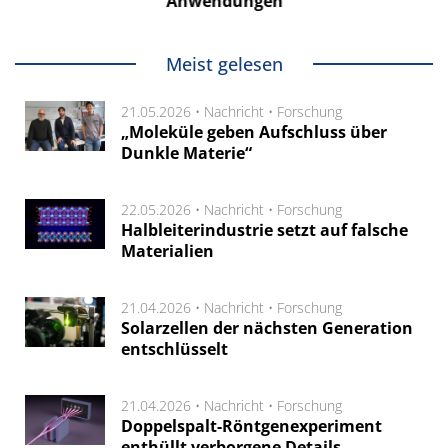
Anwendungen
Meist gelesen
21.05.2026 •
Nachricht
•
Forschung
„Moleküle geben Aufschluss über
Dunkle Materie“
22.05.2026 •
Nachricht
•
Forschung
Halbleiterindustrie setzt auf falsche
Materialien
21.04.2026 •
Nachricht
•
Forschung
Solarzellen der nächsten Generation
entschlüsselt
21.04.2026 •
Nachricht
•
Forschung
Doppelspalt-Röntgenexperiment
enthüllt verborgene Details