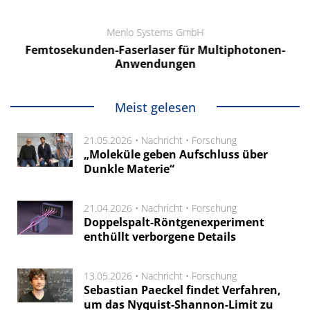
Menlo Systems GmbH
Femtosekunden-Faserlaser für Multiphotonen-
Anwendungen
Meist gelesen
21.05.2026 •
Nachricht
•
Forschung
„Moleküle geben Aufschluss über
Dunkle Materie“
21.04.2026 •
Nachricht
•
Forschung
Doppelspalt-Röntgenexperiment
enthüllt verborgene Details
13.05.2026 •
Nachricht
•
Forschung
Sebastian Paeckel findet Verfahren,
um das Nyquist-Shannon-Limit zu