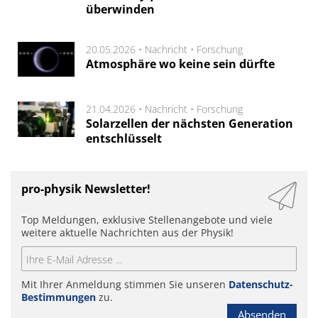
überwinden
20.05.2026 •
Nachricht
•
Forschung
Atmosphäre wo keine sein dürfte
21.04.2026 •
Nachricht
•
Forschung
Solarzellen der nächsten Generation
entschlüsselt
pro-physik Newsletter!
Top Meldungen, exklusive Stellenangebote und viele
weitere aktuelle Nachrichten aus der Physik!
Mit Ihrer Anmeldung stimmen Sie unseren
Datenschutz-
Bestimmungen
zu.
Absenden