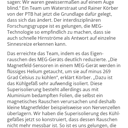
sagen: Wir waren gewissermaßen auf einem Auge
blind.“ Ein Team um Waterstraat und Rainer Körber
von der PTB hat jetzt die Grundlage dafür gelegt,
dass sich das ändert. Der interdisziplinären
Forschungsgruppe ist es gelungen, die MEG-
Technologie so empfindlich zu machen, dass sie
auch schnelle Hirnströme als Antwort auf einzelne
Sinnesreize erkennen kann.
Das erreichte das Team, indem es das Eigen­
rauschen des MEG-Geräts deutlich reduzierte. „Die
Magnetfeld-Sensoren in einem MEG-Gerät werden in
flüssiges Helium getaucht, um sie auf minus 269
Grad Celsius zu kühlen“, erklärt Körber. „Dazu ist
das Kühlgefäß sehr aufwendig isoliert. Diese
Superisolierung besteht allerdings aus mit
Aluminium bedampften Folien, die selbst ein
magnetisches Rauschen verursachen und deshalb
kleine Magnetfelder beispielsweise von Nervenzellen
überlagern. Wir haben die Super­isolierung des Kühl­
gefäßes jetzt so konstruiert, dass dessen Rauschen
nicht mehr messbar ist. So ist es uns gelungen, die