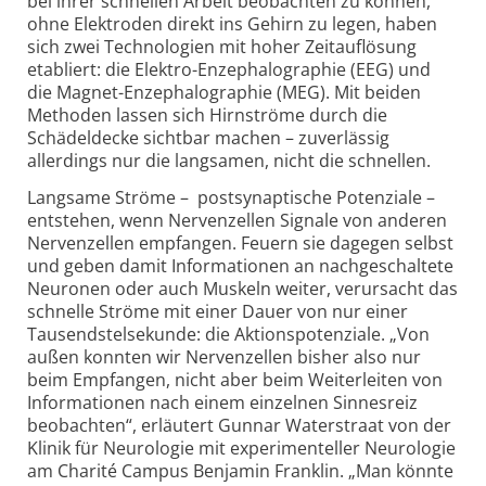
bei ihrer schnellen Arbeit beobachten zu können,
ohne Elektroden direkt ins Gehirn zu legen, haben
sich zwei Technologien mit hoher Zeitauflösung
etabliert: die Elektro-Enzephalo­graphie (EEG) und
die Magnet-Enzephalo­graphie (MEG). Mit beiden
Methoden lassen sich Hirnströme durch die
Schädeldecke sichtbar machen – zuverlässig
allerdings nur die langsamen, nicht die schnellen.
Langsame Ströme – postsynaptische Potenziale –
entstehen, wenn Nervenzellen Signale von anderen
Nervenzellen empfangen. Feuern sie dagegen selbst
und geben damit Informationen an nach­geschaltete
Neuronen oder auch Muskeln weiter, verursacht das
schnelle Ströme mit einer Dauer von nur einer
Tausendstel­sekunde: die Aktions­potenziale. „Von
außen konnten wir Nervenzellen bisher also nur
beim Empfangen, nicht aber beim Weiterleiten von
Informationen nach einem einzelnen Sinnesreiz
beobachten“, erläutert Gunnar Waterstraat von der
Klinik für Neurologie mit experimenteller Neurologie
am Charité Campus Benjamin Franklin. „Man könnte