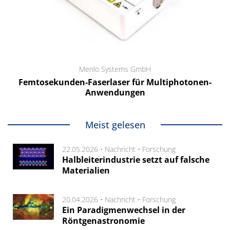
Menlo Systems GmbH
Femtosekunden-Faserlaser für Multiphotonen-
Anwendungen
Meist gelesen
22.05.2026 •
Nachricht
•
Forschung
Halbleiterindustrie setzt auf falsche
Materialien
20.04.2026 •
Nachricht
•
Forschung
Ein Paradigmenwechsel in der
Röntgenastronomie