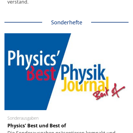
verstand.
Sonderhefte
Sonderausgaben
Physics' Best und Best of
Die Sonder­ausgaben präsentieren kompakt und