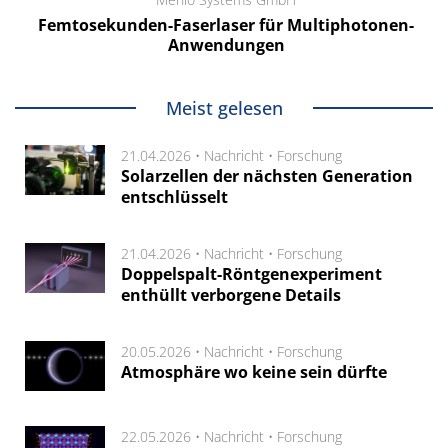
Femtosekunden-Faserlaser für Multiphotonen-
Anwendungen
Meist gelesen
21.04.2026 •
Nachricht
•
Forschung
Solarzellen der nächsten Generation
entschlüsselt
21.04.2026 •
Nachricht
•
Forschung
Doppelspalt-Röntgenexperiment
enthüllt verborgene Details
20.05.2026 •
Nachricht
•
Forschung
Atmosphäre wo keine sein dürfte
22.05.2026 •
Nachricht
•
Forschung