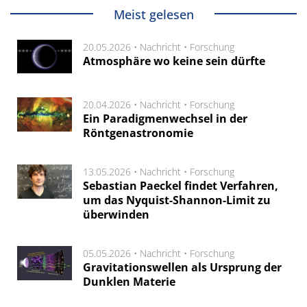
Meist gelesen
20.05.2026 •
Nachricht
•
Forschung
Atmosphäre wo keine sein dürfte
20.04.2026 •
Nachricht
•
Forschung
Ein Paradigmenwechsel in der
Röntgenastronomie
13.05.2026 •
Nachricht
•
Forschung
Sebastian Paeckel findet Verfahren,
um das Nyquist-Shannon-Limit zu
überwinden
05.05.2026 •
Nachricht
•
Forschung
Gravitationswellen als Ursprung der
Dunklen Materie