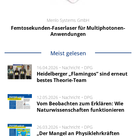
Menlo Systems GmbH
Femtosekunden-Faserlaser für Multiphotonen-
Anwendungen
Meist gelesen
16.04.2026 •
Nachricht
•
DPG
Heidelberger „Flamingos” sind erneut
bestes Theorie-Team
12.05.2026 •
Nachricht
•
DPG
Vom Beobachten zum Erklären: Wie
Naturwissenschaften funktionieren
26.03.2026 •
Nachricht
•
DPG
„Der Mangel an Physiklehrkräften