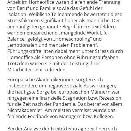
Arbeit im Homeoffice waren die fehlende Trennung
von Beruf und Familie sowie das Gefühl der
Isolation. Weibliche Teilnehmende bewerteten diese
Stress­faktoren signifikant höher als männliche. Der
am häufigsten genannte Begriff in Freitextfeldern
war dement­sprechend „mangelnde Work-Life-
Balance“ gefolgt von „Homeschooling“ und
„emotionalen und mentalen Problemen“.
Führungskräfte litten dabei mehr unter Stress durch
Homeoffice als Personen ohne Führungs­aufgaben.
Trotzdem waren sie mit der Leistung ihrer
Mitarbeiter sehr zufrieden.
Europäische Akade­mikerinnen sorgten sich
insbesondere um negative soziale Auswirkungen;
die häufigste Sorge bei euro­päischen Männern war
hingegen eine finanzielle Stagnation bzw. Rezession
für die Zeit nach der Pandemie. Das betraf vor allem
Nicht­akademier. Am meisten vermisst wurde das
fehlende Feedback von Managern bzw. Kollegen.
Bei der Analyse der Freitext­einträge zeichnen sich