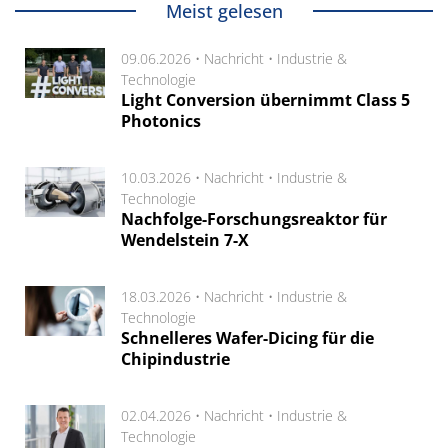
Meist gelesen
09.06.2026 •
Nachricht
•
Industrie &
Technologie
Light Conversion übernimmt Class 5
Photonics
10.03.2026 •
Nachricht
•
Industrie &
Technologie
Nachfolge-Forschungsreaktor für
Wendelstein 7-X
18.03.2026 •
Nachricht
•
Industrie &
Technologie
Schnelleres Wafer-Dicing für die
Chipindustrie
02.04.2026 •
Nachricht
•
Industrie &
Technologie