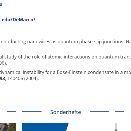
du
uc.edu/DeMarco/
conducting nanowires as quantum phase-slip junctions. N
al study of the role of atomic interactions on quantum tran
06).
 dynamical instability for a Bose-Einstein condensate in a m
93
, 140406 (2004).
Sonderhefte