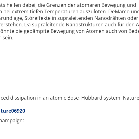
nts helfen dabei, die Grenzen der atomaren Bewegung und
 bei extrem tiefen Temperaturen auszuloten. DeMarco un
Grundlage, Störeffekte in supraleitenden Nanodrähten oder
verstehen. Da supraleitende Nanostrukturen auch für den 
, könnte die gedämpfte Bewegung von Atomen auch von Bed
 sein.
nduced dissipation in an atomic Bose–Hubbard system, Natur
ature06920
-Champaign: