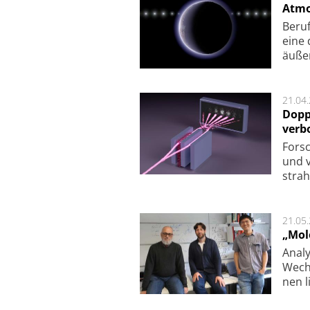
Atmo
Beruf
eine 
äu­ße
21.04
Dopp
verb
For­sc
und v
strah
21.05
„Mol
Analy
Wech­
nen l