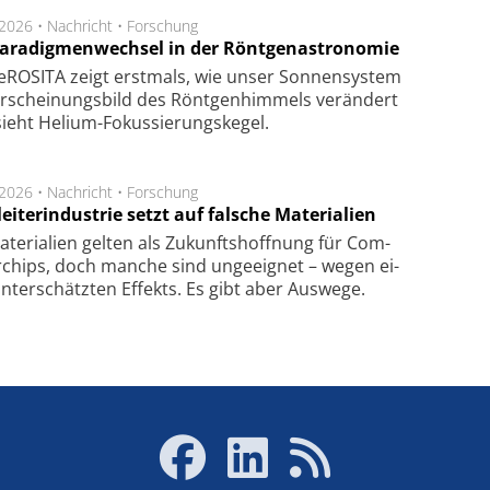
.2026 •
Nachricht
•
Forschung
Paradigmenwechsel in der Röntgenastronomie
ROSITA zeigt erst­mals, wie unser Son­nen­sys­tem
r­schei­nungs­bild des Rönt­gen­him­mels ver­än­dert
ieht Helium-Fokus­sie­rungs­ke­gel.
.2026 •
Nachricht
•
Forschung
eiterindustrie setzt auf falsche Materialien
te­ri­a­li­en gel­ten als Zu­kunfts­hoff­nung für Com­
r­chips, doch man­che sind un­ge­eig­net – we­gen ei­
n­ter­schätz­ten Ef­fekts. Es gibt aber Aus­we­ge.