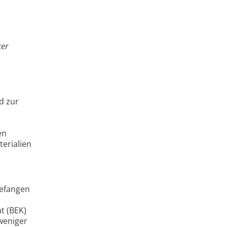
ker
d zur
en
erialien
gefangen
t (BEK)
 weniger