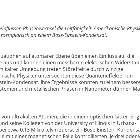
eeinflussen Phasenwechsel die Leitfähigkeit. Amerikanische Physi
 exemplarisch an einem Bose-Einstein-Kondensat.
uationen auf atomarer Ebene üben einen Einfluss auf die
e aus und können einen messbaren elektrischen Widerstan
m kalter Umgebung treten Störeffekte durch winzige
ische Physiker untersuchten diese Quanteneffekte nun
stein-Kondensat. Ihre Ergebnisse könnten zu einem besser
ystemen und metallischen Phasen in Nanometer dünnen Mat
von ultrakalten Atomen, die in einem optischen Gitter ein
nd seine Kollegen von der University of Illinois in Urbana-
ei etwa 0,13 Mikrokelvin zuerst ein Bose-Einstein-Kondensa
 mit einer magnetischen Falle kontrollierten. Je drei oder