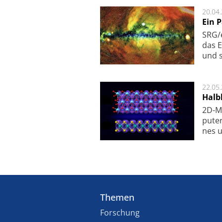
20.04
Ein 
SRG/e
das E
und s
22.05
Halbl
2D-Ma
pu­te
nes u
Themen
Forschung