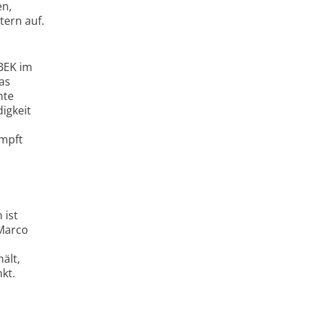
en,
tern auf.
BEK im
as
nte
igkeit
ämpft
 ist
eMarco
ält,
kt.