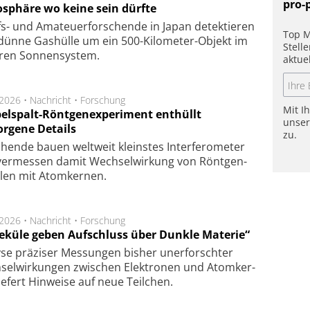
pro-
sphäre wo keine sein dürfte
s- und Ama­teuer­for­schen­de in Japan de­tek­tie­ren
Top M
dün­ne Gas­hül­le um ein 500-Kilo­meter-Objekt im
Stell
­ren Son­nen­sys­tem.
aktue
.2026 •
Nachricht
•
Forschung
Mit I
elspalt-Röntgenexperiment enthüllt
unse
orgene Details
zu.
hen­de bau­en welt­weit kleins­tes In­ter­fe­ro­me­ter
er­mes­sen da­mit Wech­sel­wir­kung von Rönt­gen­
­len mit Atom­ker­nen.
.2026 •
Nachricht
•
Forschung
eküle geben Aufschluss über Dunkle Materie“
se prä­zi­ser Mes­sung­en bis­her un­er­for­schter
sel­wir­kung­en zwi­schen Elek­tro­nen und Atom­ker­
ie­fert Hin­wei­se auf neue Teil­chen.