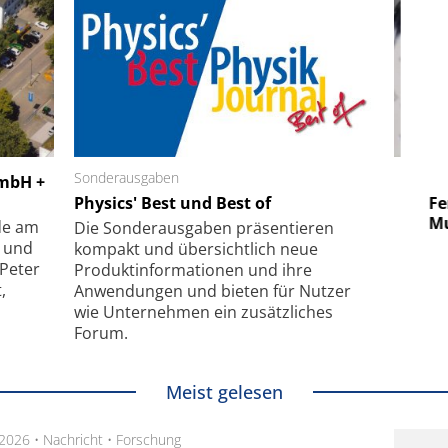
 GmbH
Sonderausgaben
SmarAct GmbH
GmbH +
uper-
Physics' Best und Best of
Elektronenmikroskopie auf
Fem
hanismus
kleinstem Raum
Mu
de am
Die Sonder­ausgaben präsentieren
- und
kompakt und übersichtlich neue
 Peter
Produkt­informationen und ihre
,
Anwendungen und bieten für Nutzer
wie Unternehmen ein zusätzliches
Forum.
Meist gelesen
.2026 •
Nachricht
•
Forschung