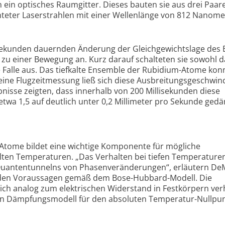
 ein optisches Raumgitter. Dieses bauten sie aus drei Paar
teter Laserstrahlen mit einer Wellenlänge von 812 Nanome
lisekunden dauernden Änderung der Gleichgewichtslage des 
 zu einer Bewegung an. Kurz darauf schalteten sie sowohl d
e Falle aus. Das tiefkalte Ensemble der Rubidium-Atome kon
eine Flugzeitmessung ließ sich diese Ausbreitungsgeschwind
isse zeigten, dass innerhalb von 200 Millisekunden diese
etwa 1,5 auf deutlich unter 0,2 Millimeter pro Sekunde ged
tome bildet eine wichtige Komponente für mögliche
ten Temperaturen. „Das Verhalten bei tiefen Temperaturen
 Quantentunnelns von Phasenveränderungen“, erläutern D
t den Voraussagen gemäß dem Bose-Hubbard-Modell. Die
ch analog zum elektrischen Widerstand in Festkörpern verh
en Dämpfungsmodell für den absoluten Temperatur-Nullpun