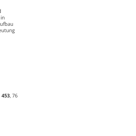
d
 in
Aufbau
eutung
e
453
, 76