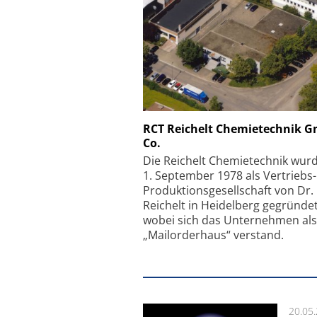
Schäfter + Kirchhoff
RCT Reichelt Chemietechnik 
Co.
Faserkoppler mit S
Feinfokussierungsmec
Die Reichelt Chemietechnik wur
1. September 1978 als Vertriebs
Produktionsgesellschaft von Dr.
Reichelt in Heidelberg gegründet
wobei sich das Unternehmen als
„Mailorderhaus“ verstand.
20.05