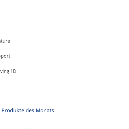
ature
sport.
oving 1D
Produkte des Monats