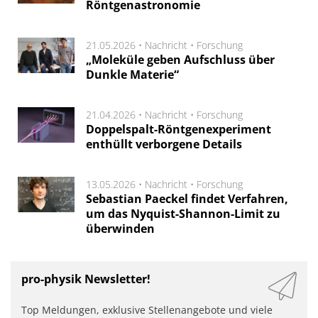
Röntgenastronomie
21.05.2026 •
Nachricht
•
Forschung
„Moleküle geben Aufschluss über
Dunkle Materie“
21.04.2026 •
Nachricht
•
Forschung
Doppelspalt-Röntgenexperiment
enthüllt verborgene Details
13.05.2026 •
Nachricht
•
Forschung
Sebastian Paeckel findet Verfahren,
um das Nyquist-Shannon-Limit zu
überwinden
pro-physik Newsletter!
Top Meldungen, exklusive Stellenangebote und viele