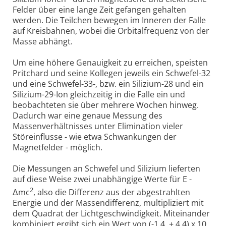
Felder über eine lange Zeit gefangen gehalten
werden. Die Teilchen bewegen im Inneren der Falle
auf Kreisbahnen, wobei die Orbitalfrequenz von der
Masse abhängt.
Um eine höhere Genauigkeit zu erreichen, speisten
Pritchard und seine Kollegen jeweils ein Schwefel-32
und eine Schwefel-33-, bzw. ein Silizium-28 und ein
Silizium-29-Ion gleichzeitig in die Falle ein und
beobachteten sie über mehrere Wochen hinweg.
Dadurch war eine genaue Messung des
Massenverhältnisses unter Elimination vieler
Störeinflusse - wie etwa Schwankungen der
Magnetfelder - möglich.
Die Messungen an Schwefel und Silizium lieferten
auf diese Weise zwei unabhängige Werte für E -
2
Δmc
, also die Differenz aus der abgestrahlten
Energie und der Massendifferenz, multipliziert mit
dem Quadrat der Lichtgeschwindigkeit. Miteinander
kombiniert ergibt sich ein Wert von (-1.4 ± 4.4) x 10