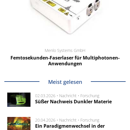
Menlo Systems GmbH
Femtosekunden-Faserlaser für Multiphotonen-
Anwendungen
Meist gelesen
02.03.2026 •
Nachricht
•
Forschung
Süßer Nachweis Dunkler Materie
20.04.2026 •
Nachricht
•
Forschung
Ein Paradigmenwechsel in der