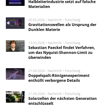
Halbleiterindustrie setzt auf falsche
Materialien
05.05.2026 •
Nachricht
•
Forschung
Gravitationswellen als Ursprung der
Dunklen Materie
13.05.2026 •
Nachricht
•
Forschung
Sebastian Paeckel findet Verfahren,
um das Nyquist-Shannon-Limit zu
überwinden
21.04.2026 •
Nachricht
•
Forschung
Doppelspalt-Röntgenexperiment
enthüllt verborgene Details
21.04.2026 •
Nachricht
•
Forschung
Solarzellen der nächsten Generation
entschlüsselt