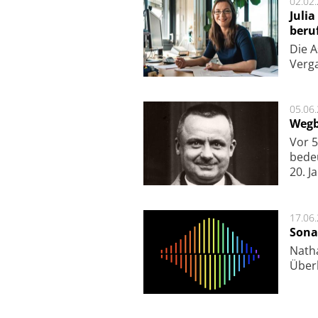
02.02
Juli
beru
Die As
Ver­g
05.06
Wegb
Vor 5
bede
20. J
17.06
Sona
Nath
Über