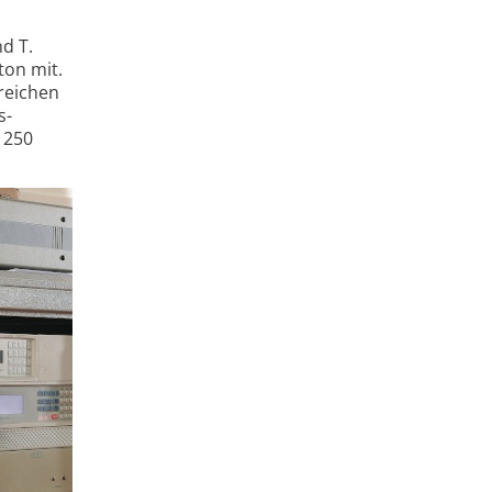
d T.
ton mit.
reichen
s­
 250