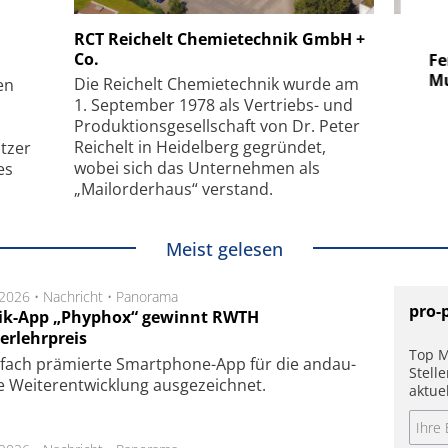
 GmbH
SmarAct GmbH
RCT Reichelt Chemietechnik GmbH +
Co.
uper-
Elektronenmikroskopie auf
Fem
hanismus
kleinstem Raum
Mu
Die Reichelt Chemietechnik wurde am
en
1. September 1978 als Vertriebs- und
Produktionsgesellschaft von Dr. Peter
Reichelt in Heidelberg gegründet,
tzer
wobei sich das Unternehmen als
es
„Mailorderhaus“ verstand.
Meist gelesen
.2026 •
Nachricht
•
Panorama
pro-
ik-App „Phyphox“ gewinnt RWTH
erlehrpreis
Top M
fach prä­mier­te Smart­phone-App für die an­dau­
Stell
 Wei­ter­ent­wick­lung aus­ge­zeich­net.
aktue