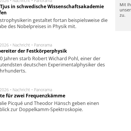
.2026 •
Nachricht
•
Panorama
Mit I
a Tjus in schwedische Wissenschaftsakademie
unse
fen
zu.
tro­physi­kerin ge­stal­tet fort­an bei­spiels­wei­se die
a­be des Nobel­prei­ses in Phy­sik mit.
.2026 •
Nachricht
•
Panorama
ereiter der Festkörperphysik
0 Jahren starb Robert Wichard Pohl, einer der
utendsten deutschen Experimentalphysiker des
ahrhunderts.
.2026 •
Nachricht
•
Panorama
te für zwei Frequenzkämme
alie Picqué und Theodor Hänsch geben einen
blick zur Doppelkamm-Spektroskopie.