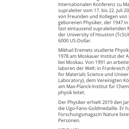
Internationalen Konferenz zu M
supraleiter vom 17. bis 22. Juli 
von Freunden und Kollegen von B
geborenen Physiker, der 1947 in
fast eintausend supra­leitenden 
der University of Houston (TcSUH
6000 US-Dollar.
Mikhail Eremets studierte Physi
1978 am Moskauer Institut der A
bei Moskau. Von 1991 an arbeit
laboren der Welt: in Frankreich (
for Materials Science und Univer
Laboratory), dem Vereinigten Kö
am Max-Planck-Institut für Chem
physik leitet.
Der Physiker erhielt 2019 den 
die Ugo-Fano-Goldmedaille. Er ha
Forschungs­magazin Nature liste
Personen.