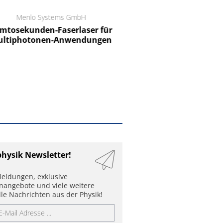
Menlo Systems GmbH
RCT Reichelt Chemietechnik
tosekunden-Faserlaser für
Ein Unternehmen für I
ltiphotonen-Anwendungen
physik Newsletter!
eldungen, exklusive
enangebote und viele weitere
lle Nachrichten aus der Physik!