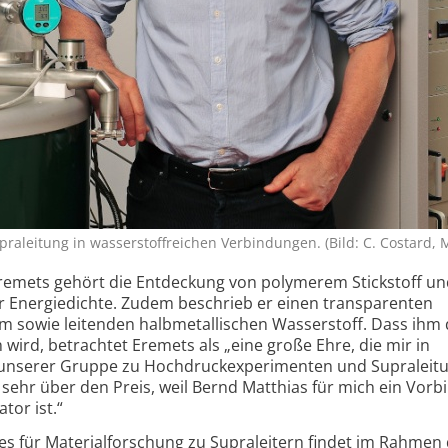
praleitung in wasserstoff­reichen Verbindungen. (Bild: C. Costard, 
Eremets gehört die Entdeckung von polymerem Stickstoff u
r Energiedichte. Zudem beschrieb er einen transparenten
m sowie leitenden halb­metallischen Wasserstoff. Dass ihm 
 wird, betrachtet Eremets als „eine große Ehre, die mir in
serer Gruppe zu Hochdruck­experimenten und Supraleitun
sehr über den Preis, weil Bernd Matthias für mich ein Vorbi
tor ist.“
ses für Material­forschung zu Supraleitern findet im Rahmen 