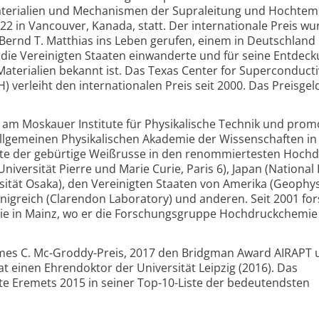
aterialien und Mechanismen der Supraleitung und Hochtem
2022 in Vancouver, Kanada, statt. Der inter­nationale Preis w
ernd T. Matthias ins Leben gerufen, einem in Deutschland
 die Vereinigten Staaten einwanderte und für seine Entdec
Materialien bekannt ist. Das Texas Center for Super­conducti
) verleiht den internationalen Preis seit 2000. Das Preisgel
k am Moskauer Institute für Physikalische Technik und prom
llgemeinen Physika­lischen Akademie der Wissenschaften in
ete der gebürtige Weißrusse in den renommiertesten Hochd
Universität Pierre und Marie Curie, Paris 6), Japan (National 
sität Osaka), den Vereinigten Staaten von Amerika (Geophys
nigreich (Clarendon Laboratory) und anderen. Seit 2001 for
ie in Mainz, wo er die Forschungs­gruppe Hochdruck­chemie
James C. Mc-Groddy-Preis, 2017 den Bridgman Award AIRAPT
t einen Ehrendoktor der Universität Leipzig (2016). Das
te Eremets 2015 in seiner Top-10-Liste der bedeutendsten