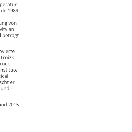
peratur­
urde 1989
kung von
vity an
d beträgt
ovierte
 Troizk
ruck­
Institute
ical
scht er
 und -
 und 2015