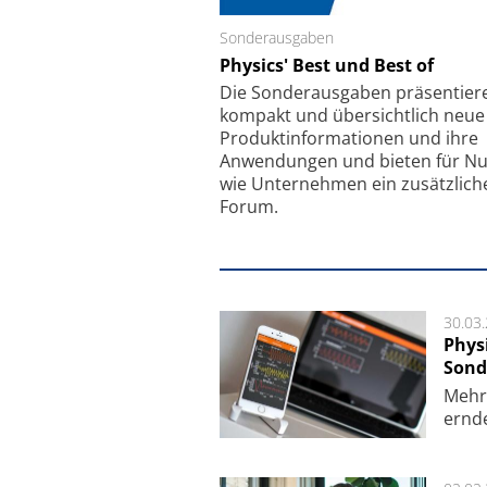
Sonderausgaben
Schäfter + Kirchhoff
Physics' Best und Best of
Faserkoppler mit S
Feinfokussierungsmec
Die Sonder­ausgaben präsentier
kompakt und übersichtlich neue
Produkt­informationen und ihre
Anwendungen und bieten für Nu
wie Unternehmen ein zusätzlich
Forum.
30.03
Phys
Sond
Mehr­
ern­de