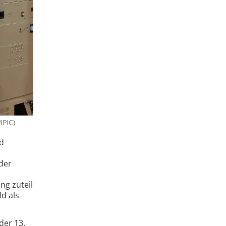
MPIC)
nd
der
g zuteil
ld als
der 13.