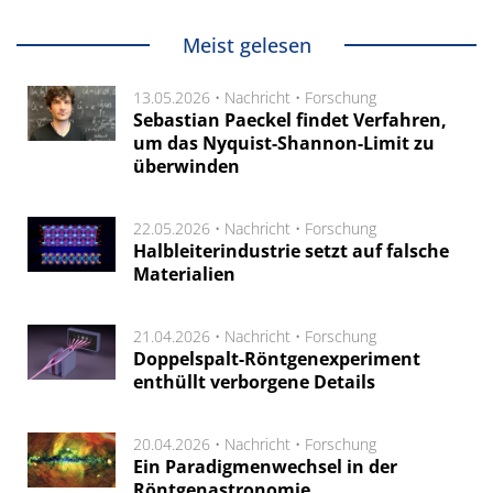
Meist gelesen
13.05.2026 •
Nachricht
•
Forschung
Sebastian Paeckel findet Verfahren,
um das Nyquist-Shannon-Limit zu
überwinden
22.05.2026 •
Nachricht
•
Forschung
Halbleiterindustrie setzt auf falsche
Materialien
21.04.2026 •
Nachricht
•
Forschung
Doppelspalt-Röntgenexperiment
enthüllt verborgene Details
20.04.2026 •
Nachricht
•
Forschung
Ein Paradigmenwechsel in der
Röntgenastronomie