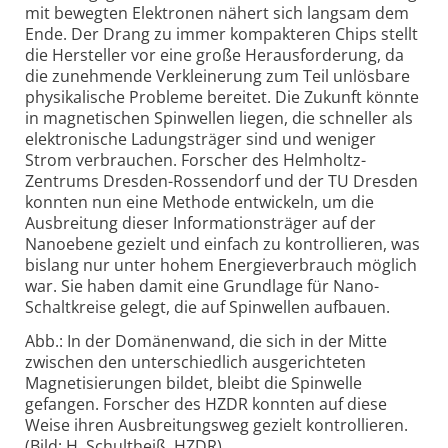
mit bewegten Elektronen nähert sich langsam dem
Ende. Der Drang zu immer kompakteren Chips stellt
die Hersteller vor eine große Heraus­forderung, da
die zunehmende Verkleinerung zum Teil unlösbare
physika­lische Probleme bereitet. Die Zukunft könnte
in magne­tischen Spin­wellen liegen, die schneller als
elektro­nische Ladungs­träger sind und weniger
Strom verbrauchen. Forscher des Helmholtz-
Zentrums Dresden-Rossen­dorf und der TU Dresden
konnten nun eine Methode entwickeln, um die
Ausbreitung dieser Informations­träger auf der
Nano­ebene gezielt und einfach zu kontrollieren, was
bislang nur unter hohem Energie­verbrauch möglich
war. Sie haben damit eine Grund­lage für Nano-
Schalt­kreise gelegt, die auf Spin­wellen auf­bauen.
Abb.: In der Domänenwand, die sich in der Mitte
zwischen den unterschiedlich ausgerichteten
Magnetisierungen bildet, bleibt die Spinwelle
gefangen. Forscher des HZDR konnten auf diese
Weise ihren Ausbreitungsweg gezielt kontrollieren.
(Bild: H. Schultheiß, HZDR)