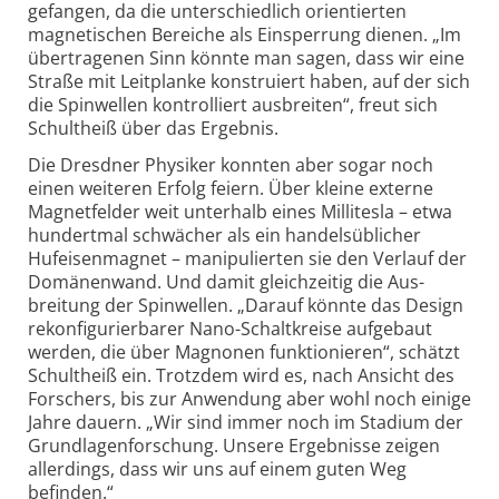
gefangen, da die unter­schiedlich orien­tierten
magne­tischen Bereiche als Einsperrung dienen. „Im
über­tragenen Sinn könnte man sagen, dass wir eine
Straße mit Leit­planke konstruiert haben, auf der sich
die Spin­wellen kontrolliert aus­breiten“, freut sich
Schult­heiß über das Ergebnis.
Die Dresdner Physiker konnten aber sogar noch
einen weiteren Erfolg feiern. Über kleine externe
Magnet­felder weit unter­halb eines Milli­tesla – etwa
hundert­mal schwächer als ein handels­üblicher
Hufeisen­magnet – mani­pulierten sie den Verlauf der
Domänen­wand. Und damit gleich­zeitig die Aus­
breitung der Spin­wellen. „Darauf könnte das Design
rekon­figurier­barer Nano-Schalt­kreise aufge­baut
werden, die über Magnonen funktio­nieren“, schätzt
Schult­heiß ein. Trotzdem wird es, nach Ansicht des
Forschers, bis zur Anwendung aber wohl noch einige
Jahre dauern. „Wir sind immer noch im Stadium der
Grund­lagen­forschung. Unsere Ergebnisse zeigen
aller­dings, dass wir uns auf einem guten Weg
befinden.“