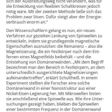
sich der Aus­breitungs­weg nicht verändern, was für
die Entwicklung von flexiblen Schalt­kreisen jedoch
nötig wäre. Mit der zweiten Methode ließe sich das
Problem zwar lösen. Dafür steigt aber der Energie­
verbrauch enorm an.“
Den Wissenschaftlern gelang es nun, ein neues
Verfahren zur gezielten Lenkung von Spin­wellen zu
entwickeln, indem sie grund­legende magne­tische
Eigen­schaften aus­nutzten: die Remanenz – also die
Magne­tisierung, die ein Fest­körper nach dem Ent­
fernen eines Magnet­felds beibehält – und die
Entstehung von Domänen­wänden. „Mit dem Begriff
bezeichnet man den Bereich in Fest­körpern, an dem
unter­schiedlich ausge­richtete Magneti­sierungen
aufeinander­treffen“, erklärt Schult­heiß. In einem
Experiment stellten die Forscher eine solche
Domänen­wand in einer Nano­struktur aus einer
Nickel-Eisen-Legierung her. Mit Mikro­wellen lösten
sie anschließend eine Spin­welle aus. Wie ihre Unter­
suchungen gezeigt haben, blieben die Spin­wellen
einer bestimmten Frequenz in der Domänen­wand