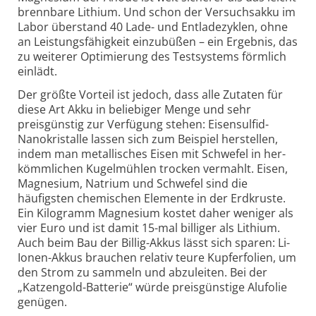
brennbare Lithium. Und schon der Versuchs­akku im
Labor überstand 40 Lade- und Entlade­zyklen, ohne
an Leistungs­fähigkeit einzubüßen – ein Ergebnis, das
zu weiterer Opti­mierung des Test­systems förm­lich
einlädt.
Der größte Vorteil ist jedoch, dass alle Zutaten für
diese Art Akku in beliebiger Menge und sehr
preisgünstig zur Verfügung stehen: Eisen­sulfid-
Nano­kristalle lassen sich zum Beispiel her­stellen,
indem man metallisches Eisen mit Schwefel in her­
kömmlichen Kugel­mühlen trocken vermahlt. Eisen,
Magnesium, Natrium und Schwefel sind die
häufigsten chemischen Elemente in der Erdkruste.
Ein Kilo­gramm Magnesium kostet daher weniger als
vier Euro und ist damit 15-mal billiger als Lithium.
Auch beim Bau der Billig-Akkus lässt sich sparen: Li-
Ionen-Akkus brauchen relativ teure Kupfer­folien, um
den Strom zu sammeln und abzuleiten. Bei der
„Katzen­gold-Batterie“ würde preis­günstige Alu­folie
genügen.