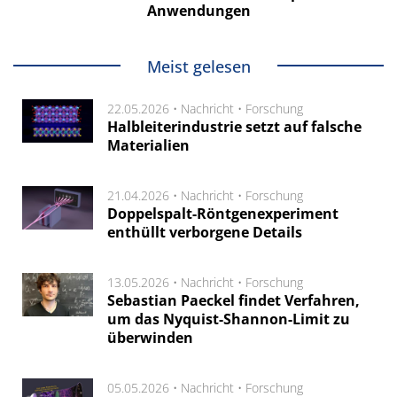
Anwendungen
Meist gelesen
22.05.2026 •
Nachricht
•
Forschung
Halbleiterindustrie setzt auf falsche
Materialien
21.04.2026 •
Nachricht
•
Forschung
Doppelspalt-Röntgenexperiment
enthüllt verborgene Details
13.05.2026 •
Nachricht
•
Forschung
Sebastian Paeckel findet Verfahren,
um das Nyquist-Shannon-Limit zu
überwinden
05.05.2026 •
Nachricht
•
Forschung