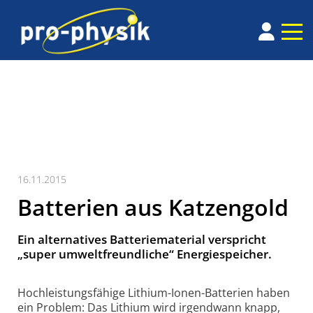
16.11.2015
Batterien aus Katzengold
Ein alter­natives Batterie­material verspricht
„super umwelt­freundliche“ Energie­speicher.
Hoch­leistungs­fähige Lithium-Ionen-Batterien haben
ein Problem: Das Lithium wird irgend­wann knapp,