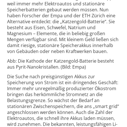
weil immer mehr Elektro­autos und stationäre
Speicher­batterien gebaut werden müssen. Nun
haben Forscher der Empa und der ETH Zürich eine
Alter­native entdeckt: die „Katzen­gold-Batterie“. Sie
besteht aus Eisen, Schwefel, Natrium und
Magnesium – Elemente, die in beliebig großen
Mengen verfüg­bar sind. Mit kleinem Geld ließen sich
damit riesige, stationäre Speicher­akkus innerhalb
von Gebäuden oder neben Kraft­werken bauen.
Abb: Die Kathode der Katzen­gold-Batterie besteht
aus Pyrit-Nano­kristallen. (Bild: Empa)
Die Suche nach preis­günstigen Akkus zur
Speicherung von Strom ist ein dringendes Geschäft:
Immer mehr unregel­mäßig produzierter Öko­strom
bringen das her­kömm­liche Strom­netz an die
Belastungs­grenze. So wächst der Bedarf an
stationären Zwischen­speichern, die ans „smart grid“
an­ge­schlossen werden können. Auch die Zahl der
Elektro­autos, die schnell ihre Akkus laden müssen,
wird zunehmen. Die bekannten, leistungs­fähigen Li-