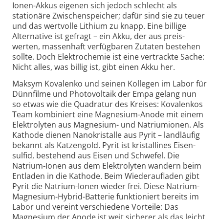
Ionen-Akkus eigenen sich jedoch schlecht als
stationäre Zwischen­speicher; dafür sind sie zu teuer
und das wert­volle Lithium zu knapp. Eine billige
Alter­native ist gefragt – ein Akku, der aus preis­
werten, massen­haft verfüg­baren Zutaten bestehen
sollte. Doch Elektro­chemie ist eine vertrackte Sache:
Nicht alles, was billig ist, gibt einen Akku her.
Maksym Kovalenko und seinen Kollegen im Labor für
Dünnfilme und Photo­voltaik der Empa gelang nun
so etwas wie die Quadratur des Kreises: Kovalenkos
Team kombiniert eine Magnesium-Anode mit einem
Elektrolyten aus Magnesium- und Natrium­ionen. Als
Kathode dienen Nano­kristalle aus Pyrit – landläufig
bekannt als Katzen­gold. Pyrit ist kristallines Eisen­
sulfid, bestehend aus Eisen und Schwefel. Die
Natrium-Ionen aus dem Elektro­lyten wandern beim
Entladen in die Kathode. Beim Wieder­auf­laden gibt
Pyrit die Natrium-Ionen wieder frei. Diese Natrium-
Magnesium-Hybrid-Batterie funktioniert bereits im
Labor und vereint verschiedene Vor­teile: Das
Magnesium der Anode ist weit sicherer als das leicht