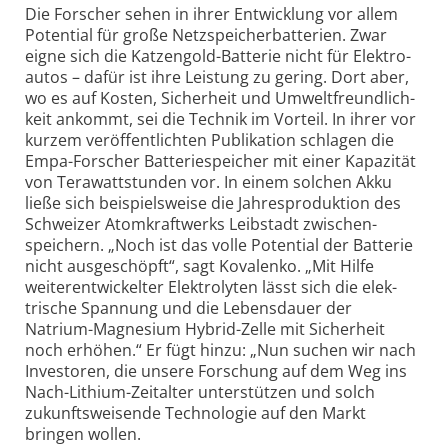
Die Forscher sehen in ihrer Ent­wicklung vor allem
Poten­tial für große Netz­speicher­batterien. Zwar
eigne sich die Katzen­gold-Batterie nicht für Elektro­
autos – dafür ist ihre Leistung zu gering. Dort aber,
wo es auf Kosten, Sicherheit und Umwelt­freundlich­
keit ankommt, sei die Technik im Vorteil. In ihrer vor
kurzem veröffent­lichten Publikation schlagen die
Empa-Forscher Batterie­speicher mit einer Kapazität
von Tera­watt­stunden vor. In einem solchen Akku
ließe sich bei­spiels­weise die Jahres­produktion des
Schweizer Atom­kraftwerks Leib­stadt zwischen­
speichern. „Noch ist das volle Potential der Batterie
nicht aus­ge­schöpft“, sagt Kovalenko. „Mit Hilfe
weiter­entwickelter Elektro­lyten lässt sich die elek­
trische Spannung und die Lebens­dauer der
Natrium-Magnesium Hybrid-Zelle mit Sicherheit
noch erhöhen.“ Er fügt hinzu: „Nun suchen wir nach
Investoren, die unsere For­schung auf dem Weg ins
Nach-Lithium-Zeitalter unterstützen und solch
zukunfts­weisende Techno­logie auf den Markt
bringen wollen.