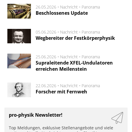
26.05.2026 •
Nachricht
•
Panorama
Beschlossenes Update
05.06.2026 •
Nachricht
•
Panorama
Wegbereiter der Festkörperphysik
25.06.2026 •
Nachricht
•
Panorama
Supraleitende XFEL-Undulatoren
erreichen Meilenstein
22.06.2026 •
Nachricht
•
Panorama
Forscher mit Fernweh
pro-physik Newsletter!
Top Meldungen, exklusive Stellenangebote und viele