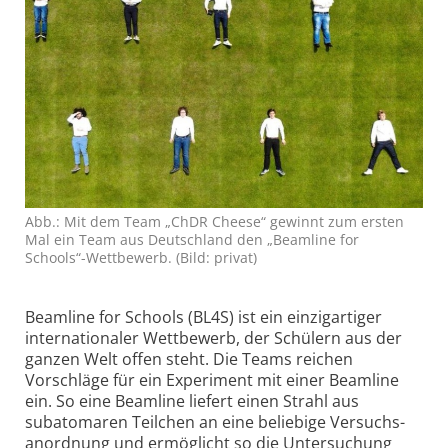
Abb.: Mit dem Team „ChDR Cheese“ gewinnt zum ersten
Mal ein Team aus Deutschland den „Beamline for
Schools“-Wettbewerb. (Bild: privat)
Beamline for Schools (BL4S) ist ein einzigartiger
internationaler Wettbewerb, der Schülern aus der
ganzen Welt offen steht. Die Teams reichen
Vorschläge für ein Experiment mit einer Beamline
ein. So eine Beamline liefert einen Strahl aus
subatomaren Teilchen an eine beliebige Versuchs­
anordnung und ermöglicht so die Untersuchung