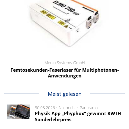
Menlo Systems GmbH
Femtosekunden-Faserlaser für Multiphotonen-
Anwendungen
Meist gelesen
30.03.2026 •
Nachricht
•
Panorama
Physik-App „Phyphox“ gewinnt RWTH
Sonderlehrpreis