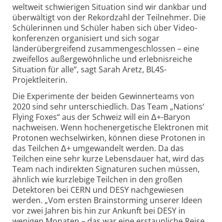
weltweit schwierigen Situation sind wir dankbar und
überwältigt von der Rekordzahl der Teilnehmer. Die
Schülerinnen und Schüler haben sich über Video­
konferenzen organisiert und sich sogar
länderübergreifend zusammen­geschlossen – eine
zweifellos außergewöhnliche und erlebnisreiche
Situation für alle“, sagt Sarah Aretz, BL4S-
Projektleiterin.
Die Experimente der beiden Gewinnerteams von
2020 sind sehr unterschiedlich. Das Team „Nations‘
Flying Foxes“ aus der Schweiz will ein Δ+-Baryon
nachweisen. Wenn hoc­henergetische Elektronen mit
Protonen wechselwirken, können diese Protonen in
das Teilchen Δ+ umgewandelt werden. Da das
Teilchen eine sehr kurze Lebens­dauer hat, wird das
Team nach indirekten Signaturen suchen müssen,
ähnlich wie kurzlebige Teilchen in den großen
Detektoren bei CERN und DESY nachgewiesen
werden. „Vom ersten Brainstorming unserer Ideen
vor zwei Jahren bis hin zur Ankunft bei DESY in
wenigen Monaten – das war eine erstaunliche Reise.