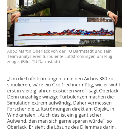
Abb.: Martin Oberlack von der TU Darm­stadt und sein
Team analy­sieren turbulente Luft­strömungen um Flug­
zeuge. (Bild: TU Darm­stadt)
„Um die Luftströmungen um einen Airbus 380 zu
simulieren, wäre ein Großrechner nötig, wie er wohl
erst in vierzig Jahren existieren wird“, sagt Oberlack.
Denn unzählige winzige Turbulenzen machen die
Simulation extrem aufwändig. Daher vermessen
Forscher die Luft­strömungen direkt am Objekt, in
Windkanälen. „Auch das ist ein gigantischer
Aufwand, den man sich gerne sparen würde“, so
Oberlack. Er sieht die Lösung des Dilemmas darin,