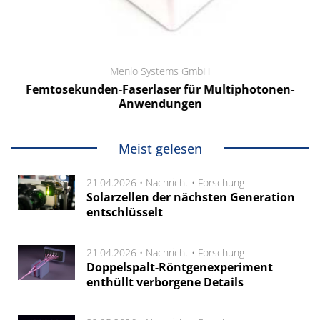
Menlo Systems GmbH
Femtosekunden-Faserlaser für Multiphotonen-
Anwendungen
Meist gelesen
21.04.2026 •
Nachricht
•
Forschung
Solarzellen der nächsten Generation
entschlüsselt
21.04.2026 •
Nachricht
•
Forschung
Doppelspalt-Röntgenexperiment
enthüllt verborgene Details