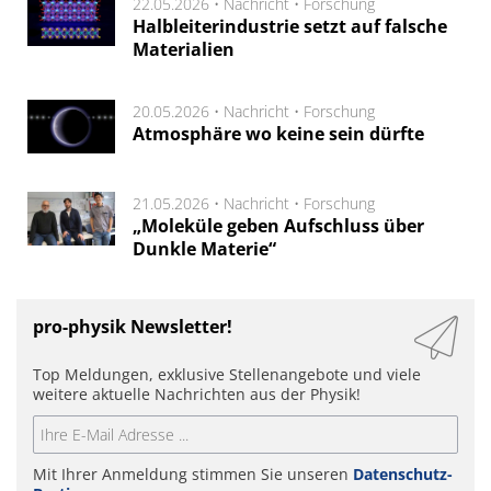
22.05.2026 •
Nachricht
•
Forschung
Halbleiterindustrie setzt auf falsche
Materialien
20.05.2026 •
Nachricht
•
Forschung
Atmosphäre wo keine sein dürfte
21.05.2026 •
Nachricht
•
Forschung
„Moleküle geben Aufschluss über
Dunkle Materie“
pro-physik Newsletter!
Top Meldungen, exklusive Stellenangebote und viele
weitere aktuelle Nachrichten aus der Physik!
Mit Ihrer Anmeldung stimmen Sie unseren
Datenschutz-