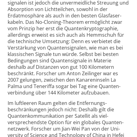
signalen ist jedoch die unver­meidliche Streuung und
Absorption von Licht­teilchen, sowohl in der
Erdatmo­sphäre als auch in den besten Glasfaser­
kabeln. Das No-Cloning-Theorem ermöglicht zwar
vom Prinzip her erst die Quanten­krypto­graphie,
aller­dings erweist es sich auch als Hemmschuh für
die technische Umsetzung: Denn es verbietet die
Verstärkung von Quanten­signalen, wie man es bei
klassischen Signale tun würde. Selbst bei besten
Bedingungen sind Quanten­signale in Materie
deshalb auf Distanzen von gut 100 Kilo­metern
beschränkt. Forscher um Anton Zeilinger war es
2007 gelungen, zwischen den Kanaren­inseln La
Palma und Teneriffa sogar bei Tag eine Quanten­
verbindung über 144 Kilometer aufzu­bauen.
Im luft­leeren Raum gelten die Entfernungs­
beschränkungen jedoch nicht: Deshalb gilt die
Quanten­kommunikation per Satellit als viel­
versprechendste Option für ein globales Quanten­
netzwerk. Forscher um Jian-Wei Pan von der Uni­
versity of Science and Technology of China in Hefei