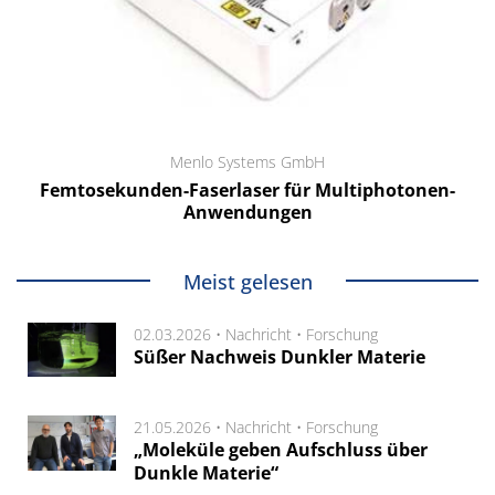
Menlo Systems GmbH
Femtosekunden-Faserlaser für Multiphotonen-
Anwendungen
Meist gelesen
02.03.2026 •
Nachricht
•
Forschung
Süßer Nachweis Dunkler Materie
21.05.2026 •
Nachricht
•
Forschung
„Moleküle geben Aufschluss über
Dunkle Materie“