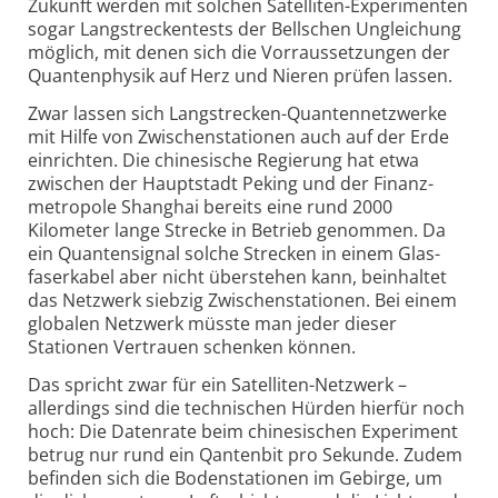
Zukunft werden mit solchen Satelliten-Experi­menten
sogar Langstrecken­tests der Bellschen Ungleichung
möglich, mit denen sich die Vorraus­setzungen der
Quanten­physik auf Herz und Nieren prüfen lassen.
Zwar lassen sich Langstrecken-Quanten­netzwerke
mit Hilfe von Zwischen­stationen auch auf der Erde
einrichten. Die chine­sische Regierung hat etwa
zwischen der Hauptstadt Peking und der Finanz­
metropole Shanghai bereits eine rund 2000
Kilometer lange Strecke in Betrieb genommen. Da
ein Quanten­signal solche Strecken in einem Glas­
faserkabel aber nicht überstehen kann, beinhaltet
das Netzwerk siebzig Zwischen­stationen. Bei einem
globalen Netzwerk müsste man jeder dieser
Stationen Vertrauen schenken können.
Das spricht zwar für ein Satel­liten-Netzwerk –
allerdings sind die technischen Hürden hierfür noch
hoch: Die Datenrate beim chine­sischen Experiment
betrug nur rund ein Qantenbit pro Sekunde. Zudem
befinden sich die Boden­stationen im Gebirge, um