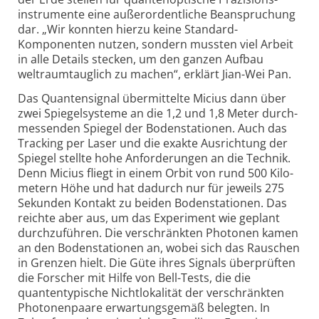
instrumente eine außer­ordentliche Beanspruchung
dar. „Wir konnten hierzu keine Standard-
Komponenten nutzen, sondern mussten viel Arbeit
in alle Details stecken, um den ganzen Aufbau
weltraum­tauglich zu machen“, erklärt Jian-Wei Pan.
Das Quanten­signal über­mittelte Micius dann über
zwei Spiegel­systeme an die 1,2 und 1,8 Meter durch­
messenden Spiegel der Boden­stationen. Auch das
Tracking per Laser und die exakte Ausrichtung der
Spiegel stellte hohe Anfor­derungen an die Technik.
Denn Micius fliegt in einem Orbit von rund 500 Kilo­
metern Höhe und hat dadurch nur für jeweils 275
Sekunden Kontakt zu beiden Boden­stationen. Das
reichte aber aus, um das Experiment wie geplant
durchzu­führen. Die ver­schränkten Photonen kamen
an den Boden­stationen an, wobei sich das Rauschen
in Grenzen hielt. Die Güte ihres Signals über­prüften
die Forscher mit Hilfe von Bell-Tests, die die
quantentypische Nichtlokalität der verschränkten
Photonen­paare erwartungs­gemäß belegten. In