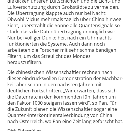
die dicken unteren Luftschichten und die Licht- und
Luft­verschutzung durch Großstädte zu vermeiden.
Die Über­tragung klappte auch nur bei Nacht:
Obwohl Micius mehrmals täglich über China hinweg
zieht, überstrahlt die Sonne alle Quantensignale so
stark, dass die Daten­übertragung unmöglich war.
Nur bei völliger Dunkelheit nach ein Uhr nachts
funk­tionierten die Systeme. Auch dann noch
arbeiteten die Forscher mit sehr schmal­bandigen
Filtern, um das Streulicht des Mondes
herauszufiltern.
Die chinesischen Wissenschaftler rechnen nach
dieser eindrucks­vollen Demon­stration der Machbar­
keit aber schon in den nächsten Jahren mit
deutlichen Fort­schritten. „Wir erwarten, dass sich
die Datenrate in den kommenden fünf Jahren um
den Faktor 1000 steigern lassen wird“, so Pan. Für
die Zukunft planen die Wissen­schaftler sogar eine
Quanten-Inter­kontinental­verbindung von China
nach Österreich, wo Pan eine Zeit lang geforscht hat.