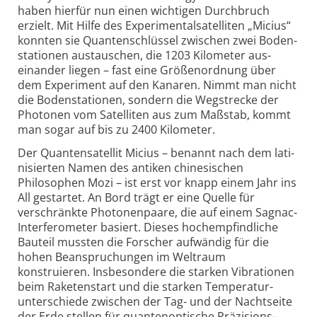
haben hierfür nun einen wichtigen Durch­bruch
erzielt. Mit Hilfe des Experimental­satelliten „Micius“
konnten sie Quanten­schlüssel zwischen zwei Boden­
stationen austauschen, die 1203 Kilometer aus­
einander liegen – fast eine Größen­ordnung über
dem Experiment auf den Kanaren. Nimmt man nicht
die Boden­stationen, sondern die Wegstrecke der
Photonen vom Satelliten aus zum Maßstab, kommt
man sogar auf bis zu 2400 Kilometer.
Der Quanten­satellit Micius – benannt nach dem lati­
nisierten Namen des antiken chine­sischen
Philosophen Mozi – ist erst vor knapp einem Jahr ins
All gestartet. An Bord trägt er eine Quelle für
verschränkte Photonen­paare, die auf einem Sagnac-
Inter­ferometer basiert. Dieses hoch­empfindliche
Bauteil mussten die Forscher aufwändig für die
hohen Bean­spruchungen im Weltraum
konstruieren. Insbesondere die starken Vibra­tionen
beim Raketen­start und die starken Temperatur­
unterschiede zwischen der Tag- und der Nachtseite
der Erde stellen für quanten­optische Präzisions­