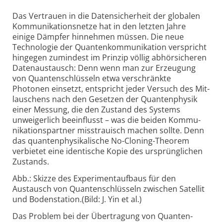
Das Vertrauen in die Daten­sicherheit der globalen
Kommu­nikations­netze hat in den letzten Jahre
einige Dämpfer hinnehmen müssen. Die neue
Techno­logie der Quanten­kommunikation verspricht
hingegen zumindest im Prinzip völlig abhör­sicheren
Daten­austausch: Denn wenn man zur Erzeugung
von Quanten­schlüsseln etwa verschränkte
Photonen einsetzt, entspricht jeder Versuch des Mit­
lauschens nach den Gesetzen der Quanten­physik
einer Messung, die den Zustand des Systems
unweiger­lich beeinflusst – was die beiden Kommu­
nikations­­partner misstrauisch machen sollte. Denn
das quanten­physikalische No-Cloning-Theorem
verbietet eine identische Kopie des ursprüng­lichen
Zustands.
Abb.: Skizze des Experimentaufbaus für den
Austausch von Quantenschlüsseln zwischen Satellit
und Bodenstation.(Bild: J. Yin et al.)
Das Problem bei der Über­tragung von Quanten­