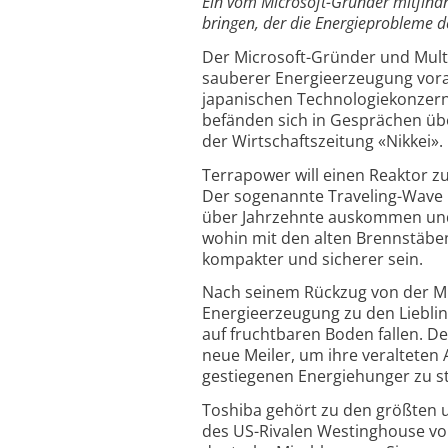
Ein vom Microsoft-Gründer mitfinan
bringen, der die Energieprobleme de
Der Microsoft-Gründer und Multim
sauberer Energieerzeugung voran
japanischen Technologiekonzern
befänden sich in Gesprächen übe
der Wirtschaftszeitung «Nikkei».
Terrapower will einen Reaktor zu
Der sogenannte Traveling-Wave R
über Jahrzehnte auskommen und
wohin mit den alten Brennstäbe
kompakter und sicherer sein.
Nach seinem Rückzug von der Mic
Energieerzeugung zu den Liebling
auf fruchtbaren Boden fallen. De
neue Meiler, um ihre veralteten
gestiegenen Energiehunger zu sti
Toshiba gehört zu den größten
des US-Rivalen Westinghouse vor 