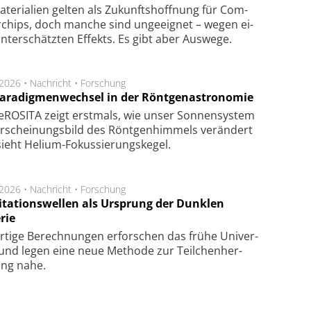
te­ri­a­li­en gel­ten als Zu­kunfts­hoff­nung für Com­
r­chips, doch man­che sind un­ge­eig­net – we­gen ei­
n­ter­schätz­ten Ef­fekts. Es gibt aber Aus­we­ge.
.2026 •
Nachricht
•
Forschung
Paradigmenwechsel in der Röntgenastronomie
ROSITA zeigt erst­mals, wie unser Son­nen­sys­tem
r­schei­nungs­bild des Rönt­gen­him­mels ver­än­dert
ieht Helium-Fokus­sie­rungs­ke­gel.
.2026 •
Nachricht
•
Forschung
itationswellen als Ursprung der Dunklen
rie
rtige Be­rech­nung­en er­for­schen das frü­he Uni­ver­
nd legen eine neue Me­tho­de zur Teil­chen­her­
lung nahe.