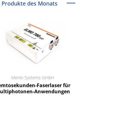
Produkte des Monats
Menlo Systems GmbH
RCT Reichelt Chemietechnik
tosekunden-Faserlaser für
Ein Unternehmen für I
ltiphotonen-Anwendungen