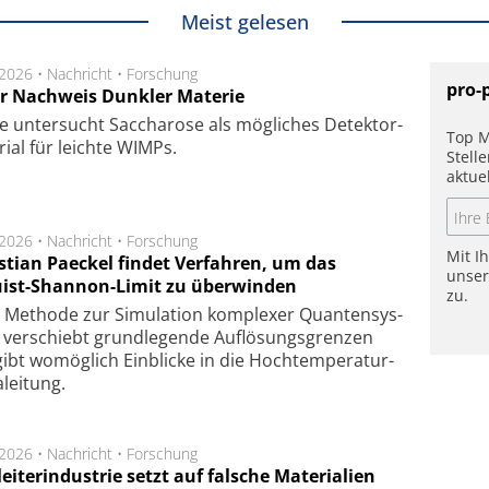
Meist gelesen
.2026 •
Nachricht
•
Forschung
pro-
r Nachweis Dunkler Materie
e unter­sucht Saccha­ro­se als mög­li­ches De­tek­tor­
Top M
­rial für leich­te WIMPs.
Stell
aktue
.2026 •
Nachricht
•
Forschung
Mit I
stian Paeckel findet Verfahren, um das
unse
ist-Shannon-Limit zu überwinden
zu.
Methode zur Simu­la­tion kom­ple­xer Quan­ten­sys­
 ver­schiebt grund­le­gen­de Auf­lösungs­gren­zen
ibt wo­mög­lich Ein­blicke in die Hoch­tempe­ra­tur­
lei­tung.
.2026 •
Nachricht
•
Forschung
eiterindustrie setzt auf falsche Materialien