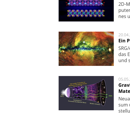
2D-Ma
pu­te
nes u
20.04
Ein 
SRG/e
das E
und s
05.05
Grav
Mate
Neu­a
sum u
stel­