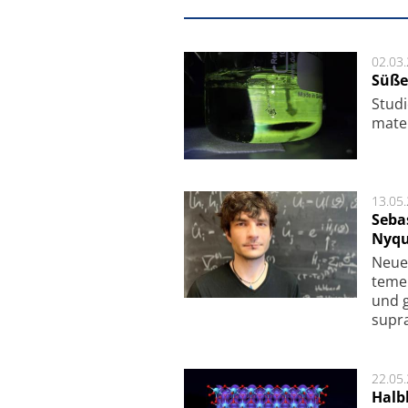
02.03
Süße
Studi
ma­te
13.05
Seba
Nyqu
Neue 
te­me
und g
supra­
22.05
Halbl