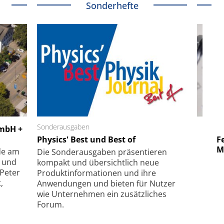
Sonderhefte
 GmbH
Sonderausgaben
SmarAct GmbH
GmbH +
uper-
Physics' Best und Best of
Elektronenmikroskopie auf
Fem
hanismus
kleinstem Raum
Mu
de am
Die Sonder­ausgaben präsentieren
- und
kompakt und übersichtlich neue
 Peter
Produkt­informationen und ihre
,
Anwendungen und bieten für Nutzer
wie Unternehmen ein zusätzliches
Forum.