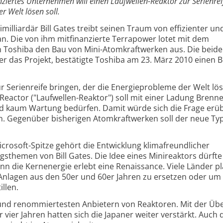
ziertes Unternehmen will einen Laufwellen-Reaktor zur Serienrei
r Welt lösen soll.
illiardär Bill Gates treibt seinen Traum von effizienter un
. Die von ihm mitfinanzierte Terrapower lotet mit dem
 Toshiba den Bau von Mini-Atomkraftwerken aus. Die beide
r das Projekt, bestätigte Toshiba am 23. März 2010 einen B
r Serienreife bringen, der die Energieprobleme der Welt lös
eactor ("Laufwellen-Reaktor") soll mit einer Ladung Brenn
 kaum Wartung bedürfen. Damit würde sich die Frage erüb
n. Gegenüber bisherigen Atomkraftwerken soll der neue T
rosoft-Spitze gehört die Entwicklung klimafreundlicher
sthemen von Bill Gates. Die Idee eines Minireaktors dürfte
nn die Kernenergie erlebt eine Renaissance. Viele Länder p
 Anlagen aus den 50er und 60er Jahren zu ersetzen oder um
llen.
 und renommiertesten Anbietern von Reaktoren. Mit der Ü
vier Jahren hatten sich die Japaner weiter verstärkt. Auch 