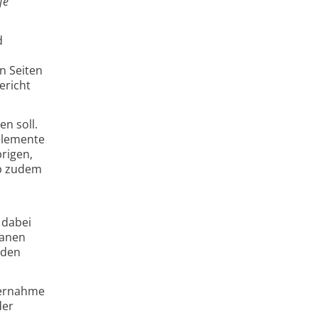
fe
d
n Seiten
ericht
en soll.
elemente
rigen,
yp zudem
 dabei
lanen
 den
bernahme
der