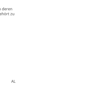
n deren
gehört zu
AL