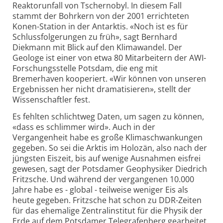
Reaktorunfall von Tschernobyl. In diesem Fall
stammt der Bohrkern von der 2001 errichteten
Konen-Station in der Antarktis. «Noch ist es für
Schlussfolgerungen zu früh», sagt Bernhard
Diekmann mit Blick auf den Klimawandel. Der
Geologe ist einer von etwa 80 Mitarbeitern der AWI-
Forschungsstelle Potsdam, die eng mit
Bremerhaven kooperiert. «Wir können von unseren
Ergebnissen her nicht dramatisieren», stellt der
Wissenschaftler fest.
Es fehlten schlichtweg Daten, um sagen zu können,
«dass es schlimmer wird». Auch in der
Vergangenheit habe es große Klimaschwankungen
gegeben. So sei die Arktis im Holozän, also nach der
jüngsten Eiszeit, bis auf wenige Ausnahmen eisfrei
gewesen, sagt der Potsdamer Geophysiker Diedrich
Fritzsche. Und während der vergangenen 10.000
Jahre habe es - global - teilweise weniger Eis als
heute gegeben. Fritzsche hat schon zu DDR-Zeiten
für das ehemalige Zentralinstitut für die Physik der
Erde auf dem Potsdamer Telegrafenberg gearbeitet,