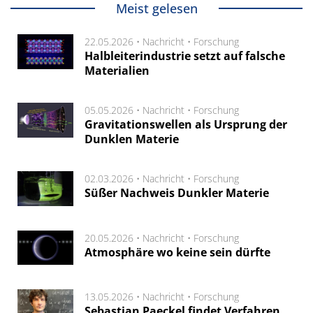
Meist gelesen
22.05.2026 •
Nachricht
•
Forschung
Halbleiterindustrie setzt auf falsche
Materialien
05.05.2026 •
Nachricht
•
Forschung
Gravitationswellen als Ursprung der
Dunklen Materie
02.03.2026 •
Nachricht
•
Forschung
Süßer Nachweis Dunkler Materie
20.05.2026 •
Nachricht
•
Forschung
Atmosphäre wo keine sein dürfte
13.05.2026 •
Nachricht
•
Forschung
Sebastian Paeckel findet Verfahren,