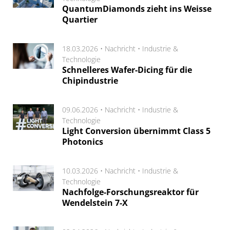
QuantumDiamonds zieht ins Weisse
Quartier
18.03.2026 •
Nachricht
•
Industrie &
Technologie
Schnelleres Wafer-Dicing für die
Chipindustrie
09.06.2026 •
Nachricht
•
Industrie &
Technologie
Light Conversion übernimmt Class 5
Photonics
10.03.2026 •
Nachricht
•
Industrie &
Technologie
Nachfolge-Forschungsreaktor für
Wendelstein 7-X