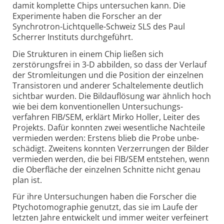
damit komplette Chips untersuchen kann. Die
Experimente haben die Forscher an der
Synchrotron-Licht­quelle-Schweiz SLS des Paul
Scherrer Instituts durchgeführt.
Die Strukturen in einem Chip ließen sich
zerstörungs­frei in 3-D abbilden, so dass der Verlauf
der Strom­leitungen und die Position der einzelnen
Transis­toren und anderer Schalt­elemente deutlich
sichtbar wurden. Die Bildauf­lösung war ähnlich hoch
wie bei dem konven­tionellen Untersuchungs­
verfahren FIB/SEM, erklärt Mirko Holler, Leiter des
Projekts. Dafür konnten zwei wesent­liche Nachteile
vermieden werden: Erstens blieb die Probe unbe­
schädigt. Zweitens konnten Verzer­rungen der Bilder
vermieden werden, die bei FIB/SEM entstehen, wenn
die Oberfläche der einzelnen Schnitte nicht genau
plan ist.
Für ihre Unter­suchungen haben die Forscher die
Ptycho­tomographie genutzt, das sie im Laufe der
letzten Jahre entwickelt und immer weiter verfeinert