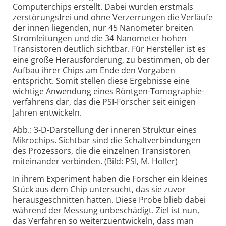
Computerchips erstellt. Dabei wurden erstmals
zerstörungs­frei und ohne Verzer­rungen die Verläufe
der innen liegenden, nur 45 Nanometer breiten
Strom­leitungen und die 34 Nanometer hohen
Transis­toren deutlich sichtbar. Für Hersteller ist es
eine große Heraus­forderung, zu bestimmen, ob der
Aufbau ihrer Chips am Ende den Vorgaben
entspricht. Somit stellen diese Ergebnisse eine
wichtige Anwendung eines Röntgen-Tomo­graphie­
verfahrens dar, das die PSI-Forscher seit einigen
Jahren entwickeln.
Abb.: 3-D-Darstellung der inneren Struktur eines
Mikrochips. Sichtbar sind die Schaltverbindungen
des Prozessors, die die einzelnen Transistoren
miteinander verbinden. (Bild: PSI, M. Holler)
In ihrem Experiment haben die Forscher ein kleines
Stück aus dem Chip untersucht, das sie zuvor
heraus­geschnitten hatten. Diese Probe blieb dabei
während der Messung unbe­schädigt. Ziel ist nun,
das Verfahren so weiter­zuentwickeln, dass man