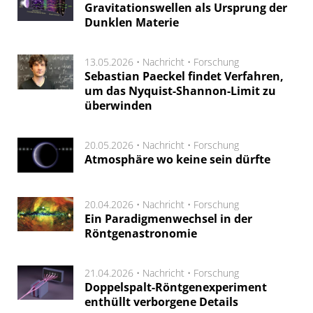
Gravitationswellen als Ursprung der
Dunklen Materie
13.05.2026 •
Nachricht
•
Forschung
Sebastian Paeckel findet Verfahren,
um das Nyquist-Shannon-Limit zu
überwinden
20.05.2026 •
Nachricht
•
Forschung
Atmosphäre wo keine sein dürfte
20.04.2026 •
Nachricht
•
Forschung
Ein Paradigmenwechsel in der
Röntgenastronomie
21.04.2026 •
Nachricht
•
Forschung
Doppelspalt-Röntgenexperiment
enthüllt verborgene Details