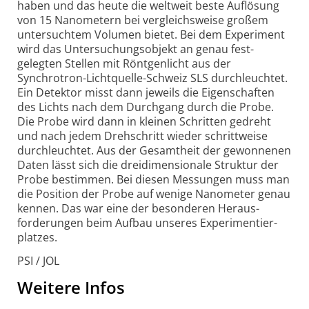
haben und das heute die weltweit beste Auflösung
von 15 Nano­metern bei vergleichs­weise großem
unter­suchtem Volumen bietet. Bei dem Experiment
wird das Untersuchungs­objekt an genau fest­
gelegten Stellen mit Röntgen­licht aus der
Synchrotron-Licht­quelle-Schweiz SLS durch­leuchtet.
Ein Detektor misst dann jeweils die Eigen­schaften
des Lichts nach dem Durchgang durch die Probe.
Die Probe wird dann in kleinen Schritten gedreht
und nach jedem Drehschritt wieder schritt­weise
durch­leuchtet. Aus der Gesamtheit der gewonnenen
Daten lässt sich die drei­dimensionale Struktur der
Probe bestimmen. Bei diesen Messungen muss man
die Position der Probe auf wenige Nanometer genau
kennen. Das war eine der besonderen Heraus­
forderungen beim Aufbau unseres Experimentier­
platzes.
PSI / JOL
Weitere Infos