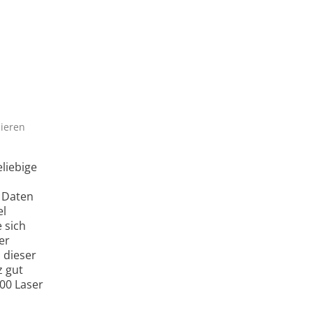
lieren
liebige
e Daten
el
 sich
er
 dieser
z gut
100 Laser