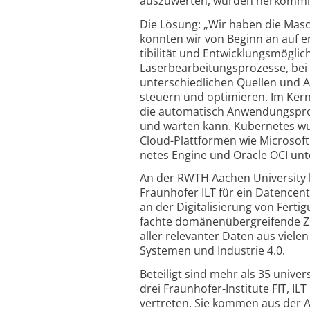
auszuwerten, würden herkömm­l
Die Lösung: „Wir haben die Masc
konnten wir von Beginn an auf e
tibilität und Entwicklungs­möglic
Laserbearbeitungsprozesse, bei
unter­schiedlichen Quellen und 
steuern und optimieren. Im Kern
die automatisch Anwendungs­pro
und warten kann. Kubernetes wu
Cloud-Plattformen wie Microsoft
netes Engine und Oracle OCI unt
An der RWTH Aachen University 
Fraunhofer ILT für ein Datencent
an der Digi­talisierung von Fertig
fachte domänen­übergreifende Zu
aller relevanter Daten aus viel
Systemen und Industrie 4.0.
Beteiligt sind mehr als 35 unive
drei Fraunhofer-Institute FIT, IL
vertreten. Sie kommen aus der 