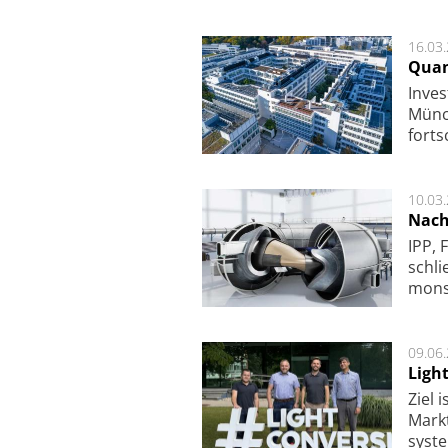
16.03
Quan
Inves
Mün­c
fort­s
10.03
Nach
IPP, 
schli
mon­st
09.06
Ligh
Ziel 
Markt­
sys­t