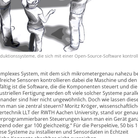
Produktions­systeme, die sich mit einer Open-Source-Software kontrol­
 komplexes System, mit dem sich mikrometer­genau nahezu be
lreiche Sensoren kontrol­lieren dabei die Maschine und den
ältig ist die Software, die die Komponenten steuert und di
us­triellen Fertigung werden oft viele solcher Systeme parall
inander sind hier nicht ungewöhnlich. Doch wie lassen diese
ann man sie zentral steuern? Moritz Kröger, wissen­schaftlich
sertechnik LLT der RWTH Aachen University, stand vor genau
her­programmierbaren Steuerungen kann man ein Gerät gan
nd oder gar 100 gleich­zeitig.“ Für die Perspektive, 50 bis 
ese Systeme zu installieren und Sensordaten in Echtzeit