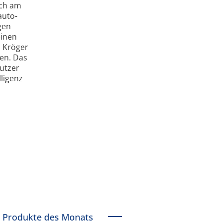
uch am
auto­
gen
einen
z Kröger
en. Das
utzer
lligenz
Produkte des Monats