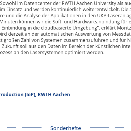
. Sowohl im Datencenter der RWTH Aachen University als a
m Einsatz und werden konti­nuierlich weiter­entwickelt. Die 
are und die Analyse der Appli­kationen in den UKP-Laseranla
nf Minuten können wir die Soft- und Hardware­anbindung für 
e Einbindung in die cloudbasierte Umgebung“, erklärt Morit
wird derzeit an der auto­matischen Auswertung von Messdat
chst großen Zahl von Systemen zusammen­zuführen und für N
n Zukunft soll aus den Daten im Bereich der künstlichen Inte
ozess an den Laser­systemen optimiert werden.
 Production (IoP), RWTH Aachen
Sonderhefte