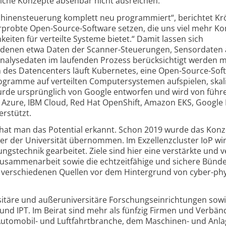
iche Konzepte absehbar nicht ausreichen.
hinen­steuerung komplett neu programmiert“, berichtet Kr
rprobte Open-Source-Software setzen, die uns viel mehr K
hkeiten für verteilte Systeme bietet.“ Damit lassen sich
 denen etwa Daten der Scanner-Steuerungen, Sensordaten
Analysedaten im laufenden Prozess berück­sichtigt werden 
 des Datencenters läuft Kubernetes, eine Open-Source-Sof
gramme auf verteilten Computer­systemen aufspielen, skal
rde ursprüng­lich von Google entworfen und wird von füh
 Azure, IBM Cloud, Red Hat OpenShift, Amazon EKS, Google
erstützt.
hat man das Potential erkannt. Schon 2019 wurde das Konz
er der Universität übernommen. Im Exzellenz­cluster IoP wi
ungs­technik gearbeitet. Ziele sind hier eine verstärkte und v
sammen­arbeit sowie die echtzeit­fähige und sichere Bünd
en verschiedenen Quellen vor dem Hintergrund von cyber-ph
rsitäre und außer­universitäre Forschungs­einrichtungen sowi
T und IPT. Im Beirat sind mehr als fünfzig Firmen und Verbän
Automobil- und Luftfahrt­branche, dem Maschinen- und Anl