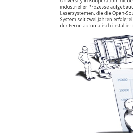
University in Kooperation mit d
indus­trieller Prozesse aufgebau
Lasersystemen, die die Open-Sou
System seit zwei Jahren erfolgr
der Ferne automatisch installier