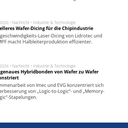
.2026 •
Nachricht
•
Industrie & Technologie
lleres Wafer-Dicing für die Chipindustrie
ge­schwin­dig­keits-Laser-Dicing von Lidrotec und
F macht Halb­lei­ter­pro­duk­tion ef­fi­zien­ter.
.2026 •
Nachricht
•
Industrie & Technologie
genaues Hybridbonden von Wafer zu Wafer
nstriert
m­men­arbeit von Imec und EVG kon­zen­triert sich
er­bes­se­rung von „Logic-to-Logic“- und „Memory-
gic“-Sta­pe­lungen.