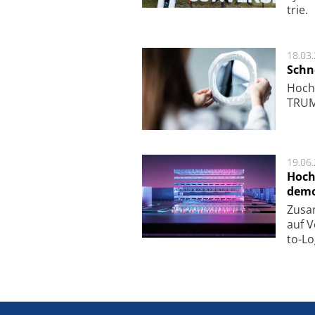
trie.
18.03
Schne
Hoch­
TRUMP
19.06
Hoch
demo
Zu­sa
auf V
to-Lo