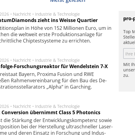
.2026 •
Nachricht
•
Industrie & Technologie
pro-
tumDiamonds zieht ins Weisse Quartier
­ti­tions­plan in Höhe von 152 Mil­lio­nen Euro, um in
Top M
hen die welt­weit ers­te Pro­duk­tions­an­la­ge für
Stell
chritt­li­che Chip­test­sys­te­me zu er­rich­ten.
aktue
.2026 •
Nachricht
•
Industrie & Technologie
Mit I
folge-Forschungsreaktor für Wendelstein 7-X
unse
Frei­staat Bay­ern, Pro­xi­ma Fu­sion und RWE
zu.
eßen Rah­men­ver­ein­ba­rung für den Bau des De­
ra­tions­stel­la­ra­tors „Alpha“ in Gar­ching.
.2026 •
Nachricht
•
Industrie & Technologie
t Conversion übernimmt Class 5 Photonics
ist die Stär­kung der Ent­wick­lungs­kom­pe­tenz sowie
po­si­tion bei der Her­stel­lung ul­tra­schnel­ler Laser­
e­me und de­ren Ein­satz in For­schung und In­dus­