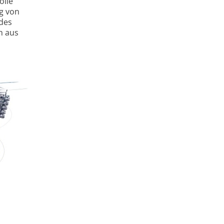
olle
ng von
ndes
n aus