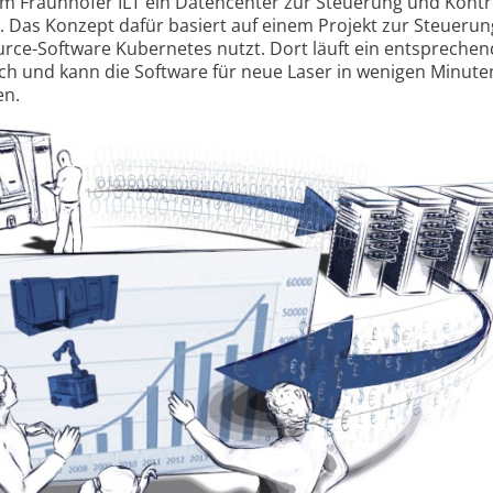
em Fraunhofer ILT ein Datencenter zur Steuerung und Kontr
t. Das Konzept dafür basiert auf einem Projekt zur Steueru
rce-Software Kuber­netes nutzt. Dort läuft ein ent­spreche
eich und kann die Software für neue Laser in wenigen Minute
en.