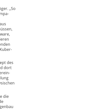
öger. „So
ompa­
 aus
müssen,
tware,
ieren
renden
 Kuber­
ept des
rd dort
erein­
elung
ysischen
e die
de
agenbau