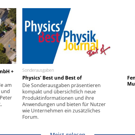
 GmbH
Sonderausgaben
SmarAct GmbH
GmbH +
uper-
Physics' Best und Best of
Elektronenmikroskopie auf
Fem
hanismus
kleinstem Raum
Mu
de am
Die Sonder­ausgaben präsentieren
- und
kompakt und übersichtlich neue
 Peter
Produkt­informationen und ihre
,
Anwendungen und bieten für Nutzer
wie Unternehmen ein zusätzliches
Forum.
Meist gelesen