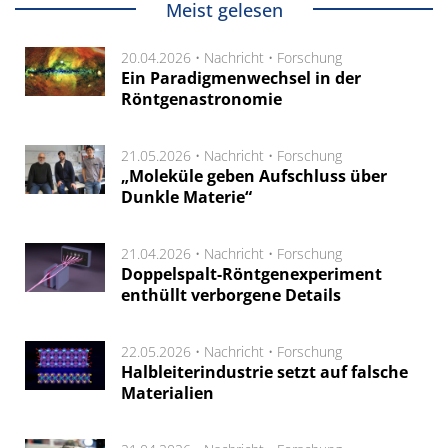
Meist gelesen
20.04.2026 •
Nachricht
•
Forschung
Ein Paradigmenwechsel in der
Röntgenastronomie
21.05.2026 •
Nachricht
•
Forschung
„Moleküle geben Aufschluss über
Dunkle Materie“
21.04.2026 •
Nachricht
•
Forschung
Doppelspalt-Röntgenexperiment
enthüllt verborgene Details
22.05.2026 •
Nachricht
•
Forschung
Halbleiterindustrie setzt auf falsche
Materialien