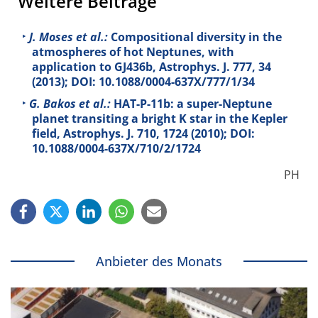
Weitere Beiträge
J. Moses et al.:
Compositional diversity in the
atmospheres of hot Neptunes, with
application to GJ436b, Astrophys. J.
777
, 34
(2013); DOI: 10.1088/0004-637X/777/1/34
G. Bakos et al.:
HAT-P-11b: a super-Neptune
planet transiting a bright K star in the Kepler
field, Astrophys. J.
710
, 1724 (2010); DOI:
10.1088/0004-637X/710/2/1724
PH
Anbieter des Monats