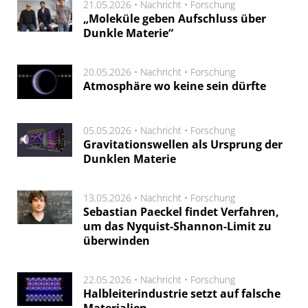
21.05.2026 •
Nachricht
•
Forschung
„Moleküle geben Aufschluss über
Dunkle Materie“
20.05.2026 •
Nachricht
•
Forschung
Atmosphäre wo keine sein dürfte
05.05.2026 •
Nachricht
•
Forschung
Gravitationswellen als Ursprung der
Dunklen Materie
13.05.2026 •
Nachricht
•
Forschung
Sebastian Paeckel findet Verfahren,
um das Nyquist-Shannon-Limit zu
überwinden
22.05.2026 •
Nachricht
•
Forschung
Halbleiterindustrie setzt auf falsche
Materialien