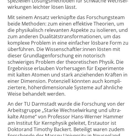
speziellen Lösungs­methoden für schwache Wechsel­
wirkungen leichter lösen lässt.
Mit seinem Ansatz verknüpfte das Forschungsteam
beide Methoden: zum einen effektive Theorien, um
die physi­kalisch relevanten Aspekte zu isolieren, und
zum anderen Dualitäts­trans­for­ma­tionen, um das
komplexe Problem in eine einfacher lösbare Form zu
überführen. Die Wissen­schaftler:innen lösten mit
dieser Grund­lagen­forschung ein notorisch
schwieriges Problem der theore­tischen Physik. Die
Ergebnisse erlauben Vorher­sagen für Experimente
mit kalten Atomen und stark anziehenden Kräften in
einer Dimension. Potenziell könnten auch kompli­
ziertere, höher­dimensionale Systeme auf ähnliche
Weise behandelt werden.
An der TU Darmstadt wurde die Forschung von der
Arbeits­gruppe „Starke Wechsel­wirkung und ultra­
kalte Atome“ von Professor Hans-Werner Hammer
am Institut für Kernphysik geleitet, Erst­autor ist
Doktorand Timothy Backert. Beteiligt waren zudem
Forschende der Massey University in Neusee­land