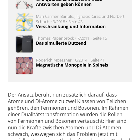
Antworten geben können
Mari Carmen Bañuls, J. Ignacio Cirac und Norbert
Schuch • 9/2018 • Seite 43
Verschränkung und Information
Thomas Papenbrock • 7/2011 • Seite 16
Das simulierte Dutzend
Roderich Moessner • 6/2014 • Seite 41
Magnetische Monopole in Spineis
Der Ansatz beruht nun zusätzlich darauf, dass
Atome und Di-Atome zu zwei Klassen von Teilchen
gehören, den Fermionen und Bosonen. Im Rahmen
einer Dualitäts­trans­for­ma­tion wurden die Rollen
von Fermionen und Bosonen vertauscht: Hier sind
nun die Kräfte zwischen Atomen und Di-Atomen
schwach, weswegen sich das Problem jetzt mit