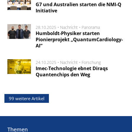
G7 und Australien starten die NMI-Q
Initiative
28.10.2025 •
Nachricht
•
Panorama
Humboldt-Physiker starten
Pionierprojekt „QuantumCardiology-
AI“
24.10.2025 •
Nachricht
•
Forschung
Imec-Technologie ebnet Diraqs
Quantenchips den Weg
99 weitere Artikel
Themen