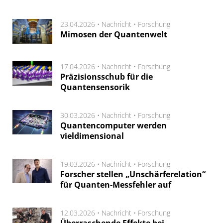
23.04.2026 •
Nachricht
•
Forschung
Mimosen der Quantenwelt
17.04.2026 •
Nachricht
•
Forschung
Präzisionsschub für die
Quantensensorik
30.03.2026 •
Nachricht
•
Forschung
Quantencomputer werden
vieldimensional
19.03.2026 •
Nachricht
•
Forschung
Forscher stellen „Unschärferelation“
für Quanten-Messfehler auf
12.03.2026 •
Nachricht
•
Forschung
Überraschende Effekte bei