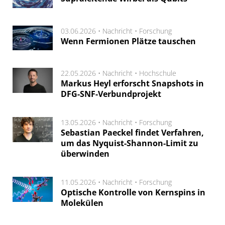
03.06.2026 •
Nachricht
•
Forschung
Wenn Fermionen Plätze tauschen
22.05.2026 •
Nachricht
•
Hochschule
Markus Heyl erforscht Snapshots in
DFG-SNF-Verbundprojekt
13.05.2026 •
Nachricht
•
Forschung
Sebastian Paeckel findet Verfahren,
um das Nyquist-Shannon-Limit zu
überwinden
11.05.2026 •
Nachricht
•
Forschung
Optische Kontrolle von Kernspins in
Molekülen