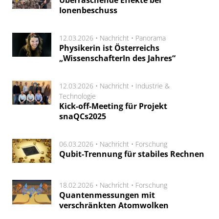
Ionenbeschuss
12.03.2026 •
Nachricht
•
Panorama
Physikerin ist Österreichs
„WissenschafterIn des Jahres“
12.03.2026 •
Nachricht
•
Industrie &
Technologie
Kick-off-Meeting für Projekt
snaQCs2025
06.03.2026 •
Nachricht
•
Forschung
Qubit-Trennung für stabiles Rechnen
18.02.2026 •
Nachricht
•
Forschung
Quantenmessungen mit
verschränkten Atomwolken