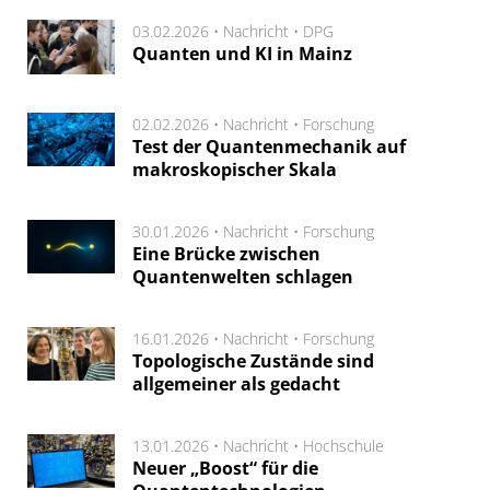
03.02.2026 •
Nachricht
•
DPG
Quanten und KI in Mainz
02.02.2026 •
Nachricht
•
Forschung
Test der Quantenmechanik auf
makroskopischer Skala
30.01.2026 •
Nachricht
•
Forschung
Eine Brücke zwischen
Quantenwelten schlagen
16.01.2026 •
Nachricht
•
Forschung
Topologische Zustände sind
allgemeiner als gedacht
13.01.2026 •
Nachricht
•
Hochschule
Neuer „Boost“ für die