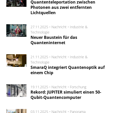
Quantenteleportation zwischen
Photonen aus zwei entfernten
Lichtquellen
27.11.2025 •
Nachricht
•
Industrie &
Technologie
Neuer Baustein für das
Quanteninternet
21.11.2025 •
Nachricht
•
Industrie &
Technologie
SmaraQ integriert Quantenoptik auf
einem Chip
19.11.2025 •
Nachricht
•
Forschung
Rekord: JUPITER simuliert einen 50-
Qubit-Quantencomputer
03.11.2025 •
Nachricht
•
Panorama