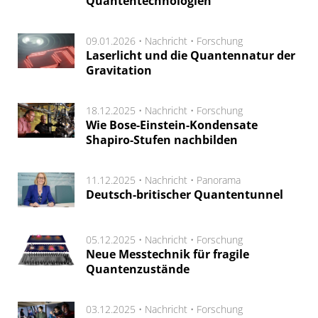
Quantentechnologien
09.01.2026 •
Nachricht
•
Forschung
Laserlicht und die Quantennatur der
Gravitation
18.12.2025 •
Nachricht
•
Forschung
Wie Bose-Einstein-Kondensate
Shapiro-Stufen nachbilden
11.12.2025 •
Nachricht
•
Panorama
Deutsch-britischer Quantentunnel
05.12.2025 •
Nachricht
•
Forschung
Neue Messtechnik für fragile
Quantenzustände
03.12.2025 •
Nachricht
•
Forschung