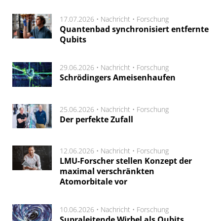
17.07.2026 •
Nachricht
•
Forschung
Quantenbad synchronisiert entfernte
Qubits
29.06.2026 •
Nachricht
•
Forschung
Schrödingers Ameisenhaufen
25.06.2026 •
Nachricht
•
Forschung
Der perfekte Zufall
12.06.2026 •
Nachricht
•
Forschung
LMU-Forscher stellen Konzept der
maximal verschränkten
Atomorbitale vor
10.06.2026 •
Nachricht
•
Forschung
Supraleitende Wirbel als Qubits